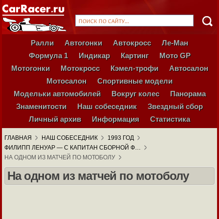
Ралли
Автогонки
Автокросс
Ле-Ман
Формула 1
Индикар
Картинг
Мото GP
Мотогонки
Мотокросс
Кэмел-трофи
Автосалон
Мотосалон
Спортивные модели
Модельки автомобилей
Вокруг колес
Панорама
Знаменитости
Наш собеседник
Звездный сбор
Личный архив
Информация
Статистика
ГЛАВНАЯ
НАШ СОБЕСЕДНИК
1993 ГОД
ФИЛИПП ЛЕНУАР — С КАПИТАН СБОРНОЙ Ф…
НА ОДНОМ ИЗ МАТЧЕЙ ПО МОТОБОЛУ
На одном из матчей по мотоболу