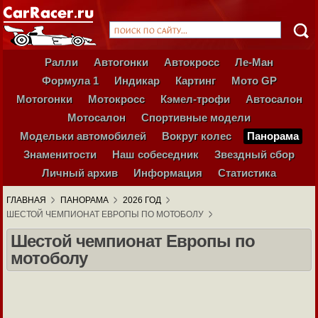
Ралли
Автогонки
Автокросс
Ле-Ман
Формула 1
Индикар
Картинг
Мото GP
Мотогонки
Мотокросс
Кэмел-трофи
Автосалон
Мотосалон
Спортивные модели
Модельки автомобилей
Вокруг колес
Панорама
Знаменитости
Наш собеседник
Звездный сбор
Личный архив
Информация
Статистика
ГЛАВНАЯ
ПАНОРАМА
2026 ГОД
ШЕСТОЙ ЧЕМПИОНАТ ЕВРОПЫ ПО МОТОБОЛУ
Шестой чемпионат Европы по
мотоболу