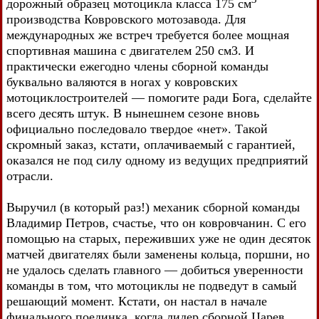
дорожный образец мотоцикла класса 175 см
производства Ковровского мотозавода. Для
международных же встреч требуется более мощная
спортивная машина с двигателем 250 см3. И
практически ежегодно члены сборной команды
буквально валяются в ногах у ковровских
мотоциклостроителей — помогите ради Бога, сделайте
всего десять штук. В нынешнем сезоне вновь
официально последовало твердое «нет». Такой
скромный заказ, кстати, оплачиваемый с гарантией,
оказался не под силу одному из ведущих предприятий
отрасли.
Выручил (в который раз!) механик сборной команды
Владимир Петров, счастье, что он ковровчанин. С его
помощью на старых, переживших уже не один десяток
матчей двигателях были заменены кольца, поршни, но
не удалось сделать главного — добиться уверенности
команды в том, что мотоциклы не подведут в самый
решающий момент. Кстати, он настал в начале
финального поединка, когда лидер сборной Царев