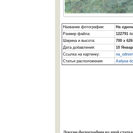
Название фотографии:
На одном
Размер файла:
122791
ба
Ширина и высота:
700 x 626
Дата добавления:
10 Январ
Ссылка на картинку:
na_odnom_
Статья расположения:
Азбука б
Другие фотографии из этой статьи