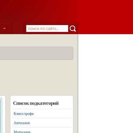
ы
Список подкатегорий
Кэмел-трофи
Автосалон
Мотосалон