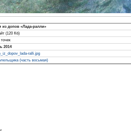
 из допов «Лада-ралли»
йт (120 Кб)
точек
ь 2014
iz_dopov_lada-ralli.jpg
олельщика (часть восьмая)
: