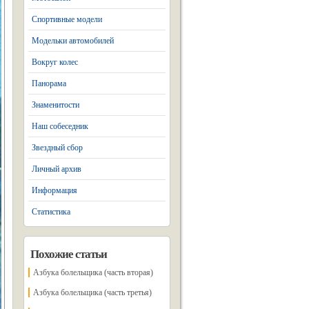
Спортивные модели
Модельки автомобилей
Вокруг колес
Панорама
Знаменитости
Наш собеседник
Звездный сбор
Личный архив
Информация
Статистика
Похожие статьи
Азбука болельщика (часть вторая)
Азбука болельщика (часть третья)