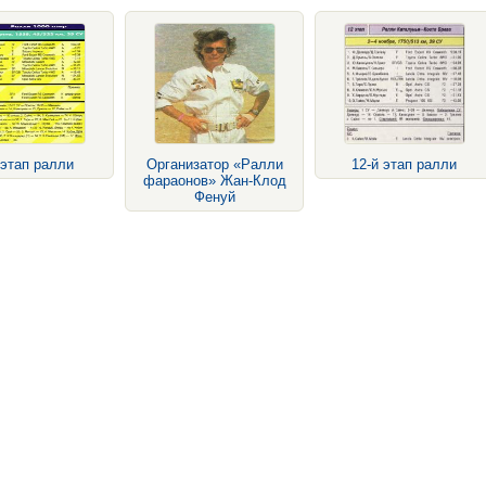
 этап ралли
Организатор «Ралли
12-й этап ралли
фараонов» Жан-Клод
Фенуй