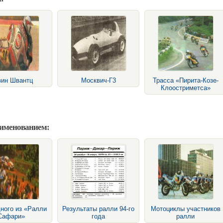
вин Швантц
Москвич-Г3
Трасса «Пирита-Козе-
Клоостриметса»
аименованием:
ного из «Ралли
Результаты ралли 94-го
Мотоциклы участников
Сафари»
года
ралли