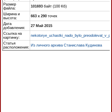
Размер
101693
байт (100 Кб)
файла:
Ширина и
663 x 290
точек
высота:
Дата
27 Май 2015
добавления:
Ссылка на
nekotorye_uchastki_nado_bylo_preodolevat_v_pr
картинку:
Статья
Из личного архива Станислава Кудинова
расположения: