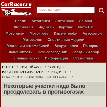
Ралли
Автогонки
Автокросс
Ле-Ман
Формула 1
Индикар
Картинг
Мото GP
Мотогонки
Мотокросс
Кэмел-трофи
Автосалон
Мотосалон
Спортивные модели
Модельки автомобилей
Вокруг колес
Панорама
Знаменитости
Наш собеседник
Звездный сбор
Личный архив
Информация
Статистика
ГЛАВНАЯ
ЛИЧНЫЙ АРХИВ
1993 ГОД
ИЗ ЛИЧНОГО АРХИВА СТАНИСЛАВА КУДИНО…
НЕКОТОРЫЕ УЧАСТКИ НАДО БЫЛО ПРЕОДОЛ…
Некоторые участки надо было
преодолевать в противогазах