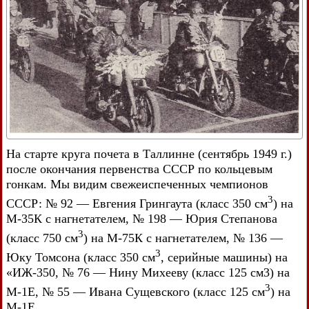
На старте круга почета в Таллинне (сентябрь 1949 г.)
после окончания первенства СССР по кольцевым
гонкам. Мы видим свежеиспеченных чемпионов
3
СССР: № 92 — Евгения Грингаута (класс 350 см
) на
М-35К с нагнетателем, № 198 — Юрия Степанова
3
(класс 750 см
) на М-75К с нагнетателем, № 136 —
3
Юку Томсона (класс 350 см
, серийные машины) на
«ИЖ-350, № 76 — Нину Михееву (класс 125 см3) на
3
М-1Е, № 55 — Ивана Сущевского (класс 125 см
) на
М-1Е.