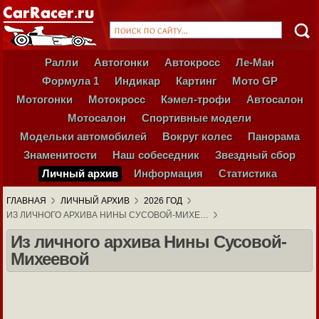
Ралли
Автогонки
Автокросс
Ле-Ман
Формула 1
Индикар
Картинг
Мото GP
Мотогонки
Мотокросс
Кэмел-трофи
Автосалон
Мотосалон
Спортивные модели
Модельки автомобилей
Вокруг колес
Панорама
Знаменитости
Наш собеседник
Звездный сбор
Личный архив
Информация
Статистика
ГЛАВНАЯ
ЛИЧНЫЙ АРХИВ
2026 ГОД
ИЗ ЛИЧНОГО АРХИВА НИНЫ СУСОВОЙ-МИХЕ…
Из личного архива Нины Сусовой-
Михеевой