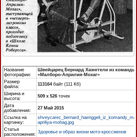
Название
Швейцарец Бернард Хаэнггели из команды
фотографии:
«Малборо-Априлия-Мохаг»
Размер
113164
байт (111 Кб)
файла:
Ширина и
509 x 526
точек
высота:
Дата
27 Май 2015
добавления:
Ссылка на
shveycarec_bernard_haenggeli_iz_komandy_mal
картинку:
apriliya-mohag.jpg
Статья
Здоровье и образ жизни мото-кроссменов
расположения: