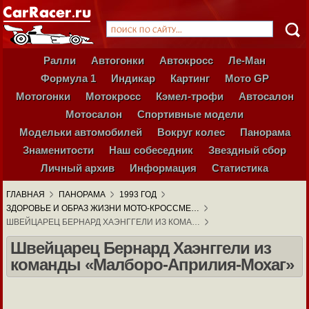
Ралли
Автогонки
Автокросс
Ле-Ман
Формула 1
Индикар
Картинг
Мото GP
Мотогонки
Мотокросс
Кэмел-трофи
Автосалон
Мотосалон
Спортивные модели
Модельки автомобилей
Вокруг колес
Панорама
Знаменитости
Наш собеседник
Звездный сбор
Личный архив
Информация
Статистика
ГЛАВНАЯ
ПАНОРАМА
1993 ГОД
ЗДОРОВЬЕ И ОБРАЗ ЖИЗНИ МОТО-КРОССМЕ…
ШВЕЙЦАРЕЦ БЕРНАРД ХАЭНГГЕЛИ ИЗ КОМА…
Швейцарец Бернард Хаэнггели из
команды «Малборо-Априлия-Мохаг»