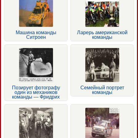
Машина команды
Ларерь американской
Ситроен
команды
Позирует фотографу
Семейный портрет
один из механиков
команды
команды — Фридрих