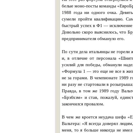
белые моно-посты команды «ЕвроБру
1988 года ни одного очка. Девят
сумели пройти квалификацию. Сам
быстрый успех в Ф1 — исключение и
Довольно скоро выяснилось, что Бр
предпринимателя обмануло его.
По сути дела итальянцы не горели 
и, в отличие от персонала «Шнит
усилий для победы, обманули наде
«Формула 1 — это еще не все в жиз
не за горами. В чемпионате 1989 
ни разу не стартовали в розыгрыша
Правда, в том же 1989 году Валь
«Брэбхэм» и став, пожалуй, единс
закончился провалом.
В чем же кроется неудача шефа «Е
Вальтера: «Я всегда доверял людям
меня, то я больше никогда не име