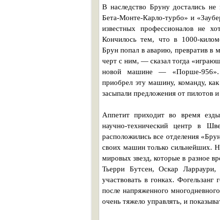
В наследство Бруну достались не
Бета-Монте-Карло-турбо» и «Заубер
известных профессионалов не хо
Кончилось тем, что в 1000-килом
Брун попал в аварию, превратив в 
черт с ним, — сказал тогда «играю
новой машине — «Порше-956».
приобрел эту машину, команду, ка
засыпали предложения от пилотов и
Аппетит приходит во время езды
научно-технический центр в Шве
расположились все отделения «Брун
своих машин только сильнейших. Н
мировых звезд, которые в разное в
Тьерри Бутсен, Оскар Ларраури
участвовать в гонках. Фогельзанг
после напряженного многодневног
очень тяжело управлять, и показыва