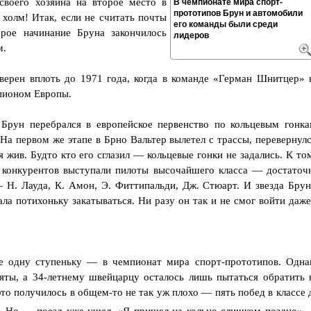
своего хозяина на второе место в
В чемпионате мира спорт-
прототипов Брун и автомобили
холм! Итак, если не считать почты
его команды были среди
орое начинание Бруна закончилось
лидеров
м.
верен вплоть до 1971 года, когда в команде «Герман Шнитцер» 
мпионом Европы.
Брун перебрался в европейское первенство по кольцевым гонка
На первом же этапе в Брно Вальтер вылетел с трассы, перевернулс
 жив. Будто кто его сглазил — кольцевые гонки не задались. К то
 конкурентов выступали пилоты высочайшего класса — достаточ
— Н. Лауда, К. Амон, Э. Фиттипальди, Дж. Стюарт. И звезда Брун
ала потихоньку закатываться. Ни разу он так и не смог войти даже
е одну ступеньку — в чемпионат мира спорт-прототипов. Одна
яты, а 34-летнему швейцарцу осталось лишь пытаться обратить 
это получилось в общем-то не так уж плохо — пять побед в классе 