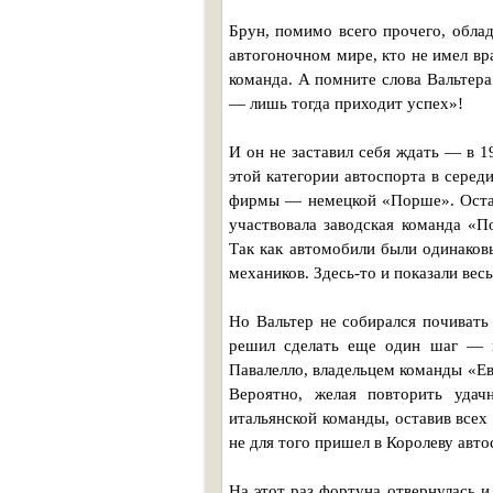
Брун, помимо всего прочего, обла
автогоночном мире, кто не имел вр
команда. А помните слова Вальтера
— лишь тогда приходит успех»!
И он не заставил себя ждать — в 
этой категории автоспорта в сере
фирмы — немецкой «Порше». Остал
участвовала заводская команда «
Так как автомобили были одинаков
механиков. Здесь-то и показали вес
Но Вальтер не собирался почивать 
решил сделать еще один шаг — в
Павалелло, владельцем команды «Е
Вероятно, желая повторить удач
итальянской команды, оставив всех
не для того пришел в Королеву автос
На этот раз фортуна отвернулась и