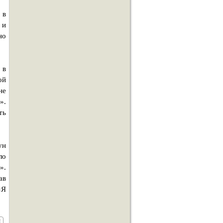
 в
 и
но
 в
ой
не
».
ть
ун
ло
».
ав
«Я