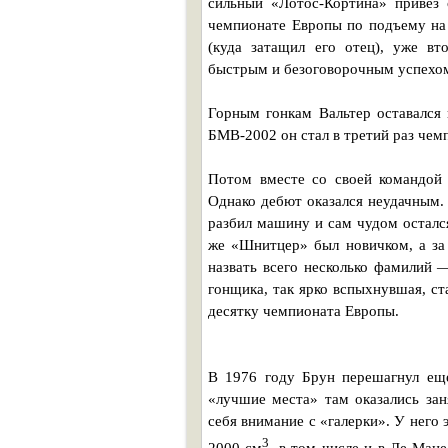
сильный «Лотос-Кортина» привез 
чемпионате Европы по подъему на 
(куда затащил его отец), уже вт
быстрым и безоговорочным успехо
Горным гонкам Вальтер оставался 
БМВ-2002 он стал в третий раз че
Потом вместе со своей командой 
Однако дебют оказался неудачным. 
разбил машину и сам чудом остался
же «Шнитцер» был новичком, а за
назвать всего несколько фамилий 
гонщика, так ярко вспыхнувшая, ст
десятку чемпионата Европы.
В 1976 году Брун перешагнул ещ
«лучшие места» там оказались зан
себя внимание с «галерки». У него 
3