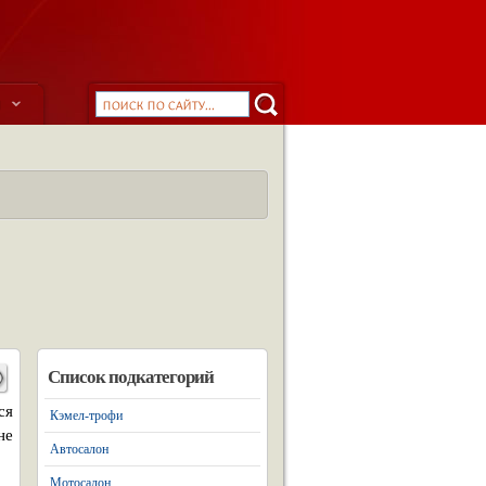
ы
Список подкатегорий
ся
Кэмел-трофи
не
Автосалон
Мотосалон