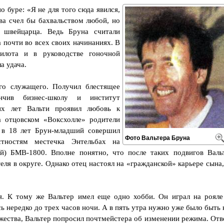
 буре: «Я не для того сюда явился,
ва счел бы бахвальством любой, но
 швейцарца. Ведь Бруна считали
 почти во всех своих начинаниях. В
илота и в руководстве гоночной
а удача.
го служащего. Получил блестящее
нчив бизнес-школу и институт
их лет Вальти проявил любовь к
 отцовском «Воксхолле» родители
 в 18 лет Брун-младший совершил
Фото Вальтера Бруна
стностям местечка Энтельбах на
й) БМВ-1800. Вполне понятно, что после таких подвигов Валь
ля в округе. Однако отец настоял на «гражданской» карьере сына,
зя. К тому же Вальтер имел еще одно хобби. Он играл на рояле
ь нередко до трех часов ночи. А в пять утра нужно уже было быть 
жества, Вальтер попросил почтмейстера об изменении режима. Отв