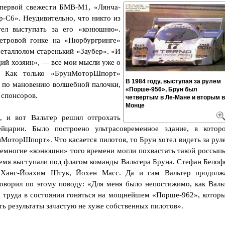
 первой свежести БМВ-М1, «Лянча-
-С6». Неудивительно, что никто из
тел выступать за его «конюшню».
етровой гонке на «Нюрбургринге»
металлолом старенький «Заубер». «И
щий хозяин», — все мои мысли уже о
 Как только «БрунМоторШпорт»
В 1984 году, выступая за рулем
к по мановению волшебной палочки,
«Порше-956», Брун был
 спонсоров.
четвертым в Ле-Мане и вторым в
Монце
, и вот Вальтер решил отгрохать
йцарии. Было построено ультрасовременное здание, в котор
МоторШпорт». Что касается пилотов, то Брун хотел видеть за рул
емногие «конюшни» того времени могли похвастать такой россып
ремя выступали под флагом команды Вальтера Бруна. Стефан Белоф
, Ханс-Йоахим Штук, Йохен Масс. Да и сам Вальтер продолж
 говорил по этому поводу: «Для меня было непостижимо, как Валь
о труда в состоянии гоняться на мощнейшем «Порше-962», котор
ть результаты зачастую не хуже собственных пилотов».