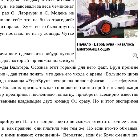
н» не завоевали за весь чемпионат
ь раз О. Ларраури и С. Модена не
о по себе это не было трагедией:
з правил. Хуже всего было другое.
ун поставил не на ту лошадь. Чутье
Начало «ЕвроБруна» казалось
многообещающим
желанием сделать что-нибудь путное
цер», который приложил максимум
жды Вальтера. Осознав этот горький для него факт, Брун произне
ни», дав этим понять, что день его ухода с арены «Большого цирк
года команда «ЕвроБрун» потерпела полное фиаско — ее «формул
х Больших призов, так как гонщики не смогли пройти квалификаци
тер предпринял последнюю попытку, приобретя всемирно известн
твенным владельцем двух команд Ф1 сразу. Но и этот экспериме
вроБрун»? На этот вопрос никто не сможет ответить точнее само
, и, как правило, они платили мне тем же. Но если кто-то обманыв
л с ними никаких отношений». Вероятно, если бы Брун сменил шт