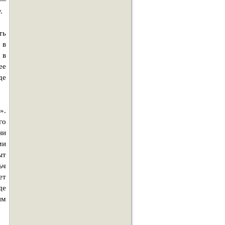
 —
.
ть
 в
 в
ее
де
».
го
ни
ми
ыт
ьч
ет
де
им