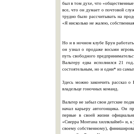
был в том духе, что «общественны
все, что он думает о почтовой слу
трудно было рассчитывать на прод
«Я нисколько не жалею, собственна
Но и в ночном клубе Брун работать
он узнал о продаже восьми игровы
путь свободного предпринимательст
Вальтеру едва исполнился 21 год
состоятельным, но и одни* из сам
Здесь можно закончить рассказ о 
владельце гоночных команд.
Вальтер не забыл свои детские подв
начал карьеру автогонщика. Он пр
первые в своей жизни официальн
«Сиерра Монтана хиллклаймб» и, к 
своему собственному), финишировал