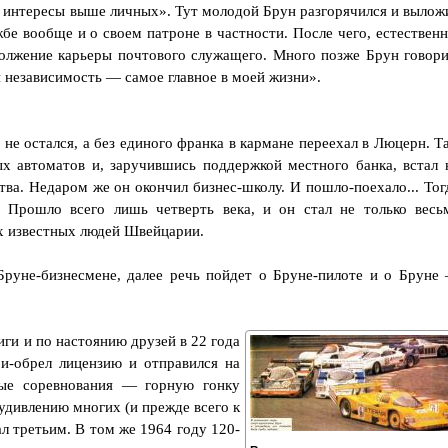
е интересы выше личных». Тут молодой Брун разгорячился и вылож
жбе вообще и о своем патроне в частности. После чего, естественн
олжение карьеры почтового служащего. Много позже Брун говори
я независимость — самое главное в моей жизни».
 не остался, а без единого франка в кармане переехал в Люцерн. Т
х автоматов и, заручившись поддержкой местного банка, встал 
ва. Недаром же он окончил бизнес-школу. И пошло-поехало... Тог
. Прошло всего лишь четверть века, и он стал не только весь
ых известных людей Швейцарии.
Бруне-бизнесмене, далее речь пойдет о Бруне-пилоте и о Бруне
иги и по настоянию друзей в 22 года
и-обрел лицензию и отправился на
ые соревнования — горную гонку
удивлению многих (и прежде всего к
 третьим. В том же 1964 году 120-