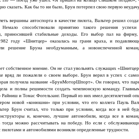
е. Но — поезд уже ушел. «Я пришел на кольцо слишком поздно»,
дно сказать. Как бы то ни было, Брун потерпел свою первую неудачу
леть вершины автоспорта в качестве пилота, Вальтер решил созда
. Немало способствовали принятию такого решения успехи
ти, приносившей стабильные доходы. Его выбор пал на фирму,
1982 году «Шнитцер» оказалась на грани краха, и подавляющ
али решение Бруна необдуманным, а новоиспеченной коман
чет собственное мнение. Он не стал увольнять служащих «Шнитцер
же вряд ли пожалели о своем выборе. Брун верил в успех с само
орая получила название «БрунМоторШпорт». Он говорил, что пар
дела и полны решимости создать чемпионскую команду. Главны
 Райниш и Томас Фогельзанг. Первый из них имел десятилетний оп
жером новой «конюшни» при условии, что его коллега Пауль Вал
ьтер Брун считал, что только при условии, когда все в ней буд
структоры и, конечно, лучшие автомобили, когда все в коман
шь тогда можно рассчитывать на победу. Но если с обслуживающ
 с пилотами и автомобилями возникли определенные трудности.