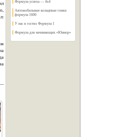
Формула успеха — 4х4
ил
о,
Автомобильные кольцевые гонки
формула 1600
л:
У нас в гостях Формула 1
Формула для начинающих «Юниор»
ам
на
да
ма
 —