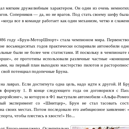
дал мягким дружелюбным характером. Он один из очень немногих
агов. Соперников — да, но не врагов. Под стать своему шефу была
 «когда все в команде работает как один механизм, четко и слажен
1986 году «Брун-МоторШпорт» стала чемпионом мира. Первенство
дине восьмидесятых годов практически оспаривали автомобили одн
ьные были не более чем статистами. И поскольку в чемпионате 
Порше», ее прототипы использовали различные частные «конюшни
ыми, на первый план выходило мастерство пилотов и расторопнос
ь свой потенциал подопечные Бруна.
на лаврах. Если достигнута одна цель, надо идти к другой. И Бр
 формулу 1. В конце следующего года он договорился с Пао
врорэйсинг», за которую в Ф1 выступали автомобили «Альфа-Ромео
ный эксперимент со «Шнитцер», Брун не стал тасовать сост
 на своих местах. Потом последовало его амбициозное заявление: 
порта, чтобы плестись в хвосте!» Но...
 от Бруна-менеджера. Ослепительно