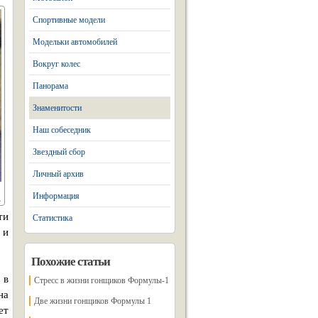
Спортивные модели
Модельки автомобилей
Вокруг колес
Панорама
Знаменитости
Наш собеседник
Звездный сбор
Личный архив
Информация
ти
Статистика
 и
Похожие статьи
 в
Стресс в жизни гонщиков Формулы-1
на
Две жизни гонщиков Формулы 1
ет