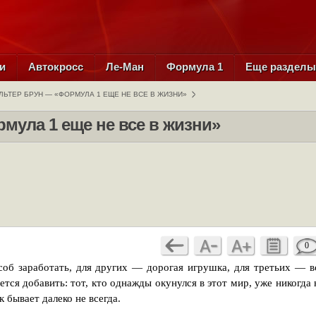
и
Автокросс
Ле-Ман
Формула 1
Еще раздел
ЛЬТЕР БРУН — «ФОРМУЛА 1 ЕЩЕ НЕ ВСЕ В ЖИЗНИ»
мула 1 еще не все в жизни»
0
об заработать, для других — дорогая игрушка, для третьих — в
ется добавить: тот, кто однажды окунулся в этот мир, уже никогда 
 бывает далеко не всегда.