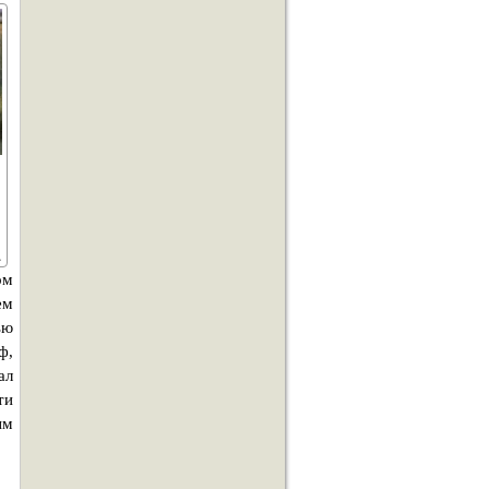
ом
ем
ью
ф,
ал
ти
ым