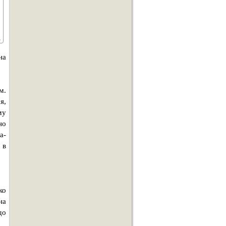
на
м.
я,
му
но
а-
 в
ко
на
до