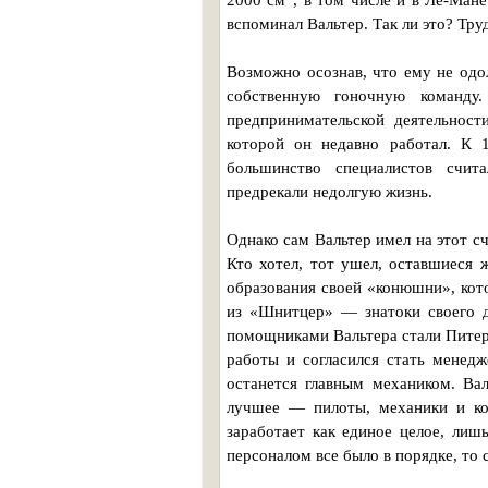
2000 см
, в том числе и в Ле-Ман
вспоминал Вальтер. Так ли это? Тру
Возможно осознав, что ему не одо
собственную гоночную команду
предпринимательской деятельнос
которой он недавно работал. К 
большинство специалистов счит
предрекали недолгую жизнь.
Однако сам Вальтер имел на этот с
Кто хотел, тот ушел, оставшиеся 
образования своей «конюшни», кот
из «Шнитцер» — знатоки своего 
помощниками Вальтера стали Питер
работы и согласился стать менед
останется главным механиком. Вал
лучшее — пилоты, механики и кон
заработает как единое целое, ли
персоналом все было в порядке, то