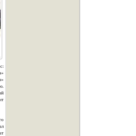
с:
а»
ы»
ю.
ый
нт
го
ал
ат