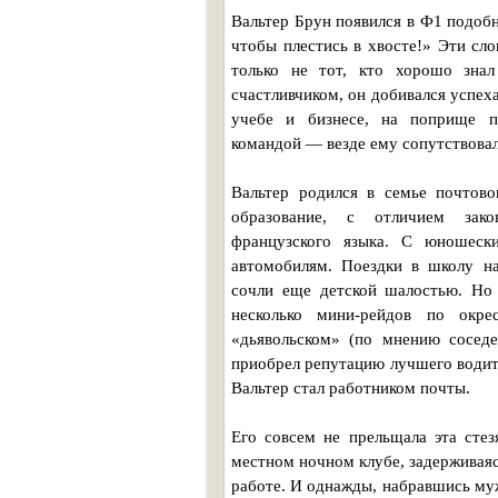
Вальтер Брун появился в Ф1 подобно
чтобы плестись в хвосте!» Эти сло
только не тот, кто хорошо знал
счастливчиком, он добивался успеха
учебе и бизнесе, на поприще п
командой — везде ему сопутствовал
Вальтер родился в семье почтово
образование, с отличием зако
французского языка. С юношеск
автомобилям. Поездки в школу на
сочли еще детской шалостью. Но
несколько мини-рейдов по окре
«дьявольском» (по мнению соседе
приобрел репутацию лучшего водите
Вальтер стал работником почты.
Его совсем не прельщала эта сте
местном ночном клубе, задерживаяс
работе. И однажды, набравшись му