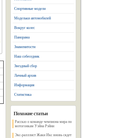
Спортивные модели
Модельки автомобилей
Вокруг колес
Панорама
Знаменитости
Наш собеседник
Звездный сбор
Личный архив
Информация
Статистика
Похожие статьи
Рассказ о команде чемпиона мира по
мотогонкам Уэйна Рэйни
Экс-ралллист Жаки Икс вновь сядет