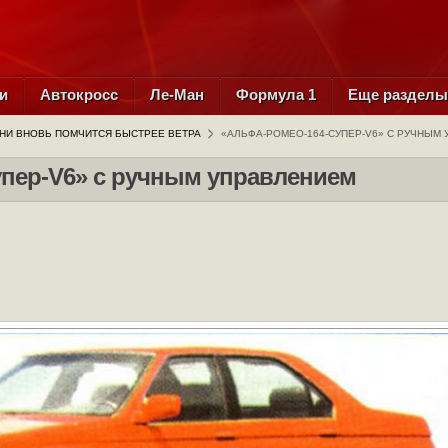
и
Автокросс
Ле-Ман
Формула 1
Еще раздел
НИ ВНОВЬ ПОМЧИТСЯ БЫСТРЕЕ ВЕТРА
«АЛЬФА-РОМЕО-164-СУПЕР-V6» С РУЧНЫМ
упер-V6» с ручным управлением