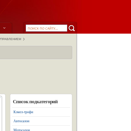
ы
 УПРАВЛЕНИЕМ
Список подкатегорий
Кэмел-трофи
Автосалон
Мотосалон