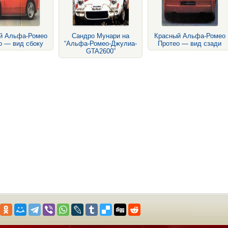
й Альфа-Ромео
Сандро Мунари на
Красный Альфа-Ромео
о — вид сбоку
“Альфа-Ромео-Джулиа-
Протео — вид сзади
GTA2600”