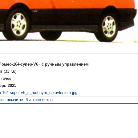
Ромео-164-супер-V6» с ручным управлением
т (33 Кб)
точек
брь 2025
o-164-super-v6_s_ruchnym_upravleniem.jpg
овь помчится быстрее ветра