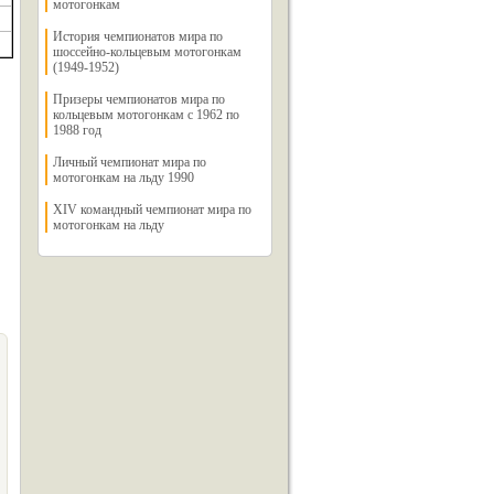
мотогонкам
История чемпионатов мира по
шоссейно-кольцевым мотогонкам
(1949-1952)
Призеры чемпионатов мира по
кольцевым мотогонкам с 1962 по
1988 год
Личный чемпионат мира по
мотогонкам на льду 1990
XIV командный чемпионат мира по
мотогонкам на льду