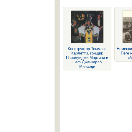
Конструктор Томмазо
Немецки
Карлетти, гонщик
Пеге 
Пьерлуиджи Мартини и
«М
шеф Джанкарло
Минарди