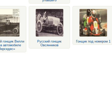
упавшего
й гонщик Вилли
Русский гонщик
Гонщик под номером 1
на автомобиле
Овсянников
ерседес»