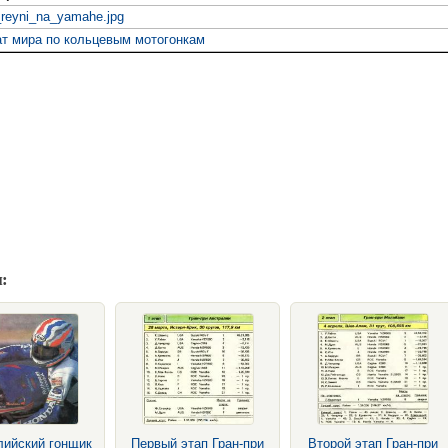
_reyni_na_yamahe.jpg
т мира по кольцевым мотогонкам
:
лийский гонщик
Первый этап Гран-при
Второй этап Гран-при