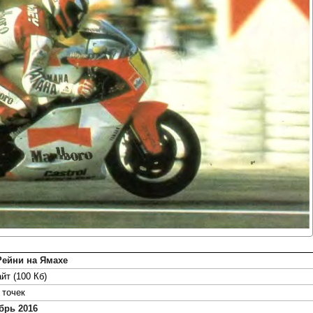
Рейни на Ямахе
йт (100 Кб)
точек
брь 2016