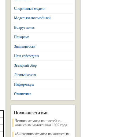
Спортивные модели
Модельки автомобилей
Вокруг колес
Панорама
Знаменитости
Наш собеседник
Звездный сбор
Личный архив
Информация
Статистика
Похожие статьи
Чемпионат мира по шоссейно-
кольцевым мотогонкам 1992 года
46-й чемпионат мира по кольцевым