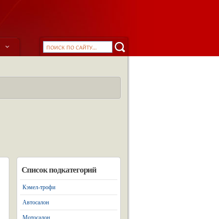
ы
Список подкатегорий
Кэмел-трофи
Автосалон
Мотосалон