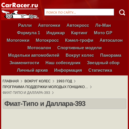
Ралли
Автогонки
Автокросс
Ле-Ман
Формула 1
Индикар
Картинг
Мото GP
Мотогонки
Мотокросс
Кэмел-трофи
Автосалон
Мотосалон
Спортивные модели
Модельки автомобилей
Вокруг колес
Панорама
Знаменитости
Наш собеседник
Звездный сбор
Личный архив
Информация
Статистика
ГЛАВНАЯ
ВОКРУГ КОЛЕС
1993 ГОД
ПРОГРАММА ПОДДЕРЖКИ МОЛОДЫХ ГОНЩИКО…
ФИАТ-ТИПО И ДАЛЛАРА-393
Фиат-Типо и Даллара-393