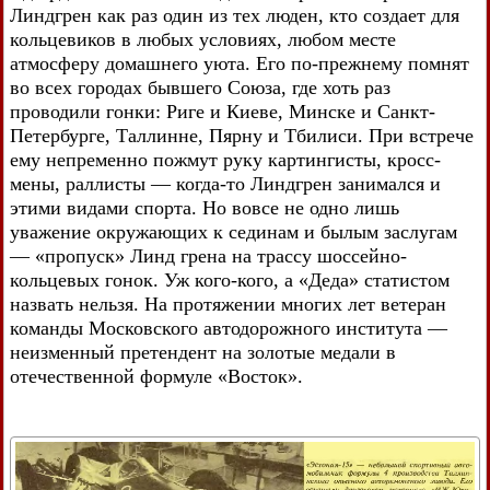
Линдгрен как раз один из тех люден, кто создает для
кольцевиков в любых условиях, любом месте
атмосферу домашнего уюта. Его по-прежнему помнят
во всех городах бывшего Союза, где хоть раз
проводили гонки: Риге и Киеве, Минске и Санкт-
Петербурге, Таллинне, Пярну и Тбилиси. При встрече
ему непременно пожмут руку картингисты, кросс-
мены, раллисты — когда-то Линдгрен занимался и
этими видами спорта. Но вовсе не одно лишь
уважение окружающих к сединам и былым заслугам
— «пропуск» Линд грена на трассу шоссейно-
кольцевых гонок. Уж кого-кого, а «Деда» статистом
назвать нельзя. На протяжении многих лет ветеран
команды Московского автодорожного института —
неизменный претендент на золотые медали в
отечественной формуле «Восток».