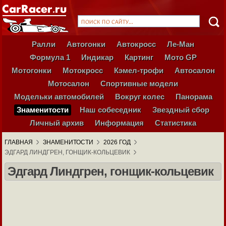
Ралли
Автогонки
Автокросс
Ле-Ман
Формула 1
Индикар
Картинг
Мото GP
Мотогонки
Мотокросс
Кэмел-трофи
Автосалон
Мотосалон
Спортивные модели
Модельки автомобилей
Вокруг колес
Панорама
Знаменитости
Наш собеседник
Звездный сбор
Личный архив
Информация
Статистика
ГЛАВНАЯ
ЗНАМЕНИТОСТИ
2026 ГОД
ЭДГАРД ЛИНДГРЕН, ГОНЩИК-КОЛЬЦЕВИК
Эдгард Линдгрен, гонщик-кольцевик