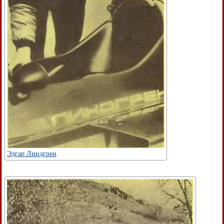
Эдгар Линдгрен