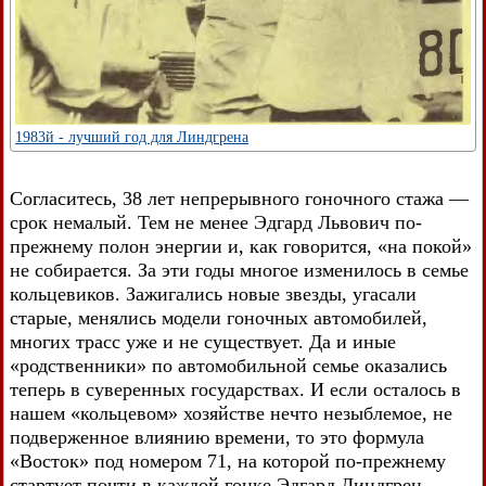
1983й - лучший год для Линдгрена
Согласитесь, 38 лет непрерывного гоночного стажа —
срок немалый. Тем не менее Эдгард Львович по-
прежнему полон энергии и, как говорится, «на покой»
не собирается. За эти годы многое изменилось в семье
кольцевиков. Зажигались новые звезды, угасали
старые, менялись модели гоночных автомобилей,
многих трасс уже и не существует. Да и иные
«родственники» по автомобильной семье оказались
теперь в суверенных государствах. И если осталось в
нашем «кольцевом» хозяйстве нечто незыблемое, не
подверженное влиянию времени, то это формула
«Восток» под номером 71, на которой по-прежнему
стартует почти в каждой гонке Эдгард Линдгрен.