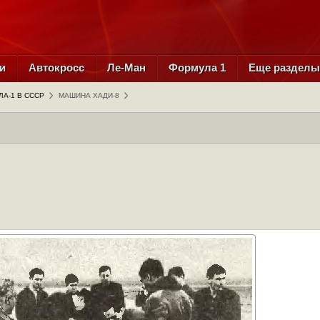
и
Автокросс
Ле-Ман
Формула 1
Еще раздел
А-1 В СССР
МАШИНА ХАДИ-8