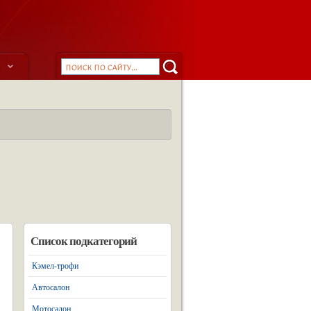
ы
Список подкатегорий
Кэмел-трофи
Автосалон
Мотосалон