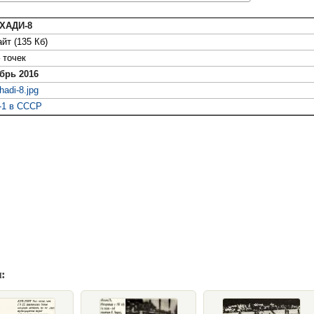
ХАДИ-8
йт (135 Кб)
точек
брь 2016
adi-8.jpg
-1 в СССР
: