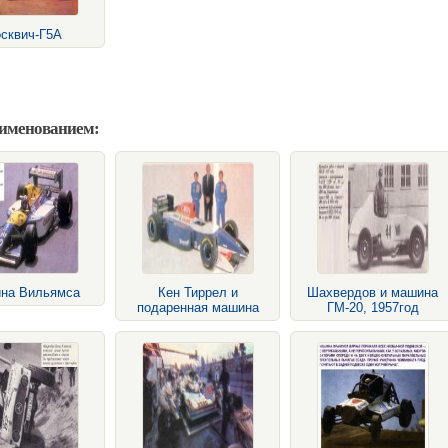
сквич-Г5А
аименованием:
на Вильямса
Кен Тиррел и
Шахвердов и машина
подаренная машина
ГМ-20, 1957год