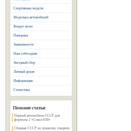
Спортивные модели
Модельки автомобилей
Вокруг колес
Панорама
Знаменитости
Наш собеседник
Звездный сбор
Личный архив
Информация
Статистика
Похожие статьи
Первый автомобиль СССР для
формулы 2 «Сокол-650»
Сборная СССР по ледовому спидвею