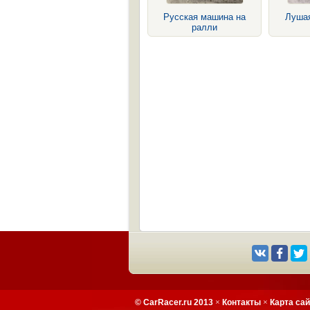
Русская машина на
Луша
ралли
© CarRacer.ru 2013
×
Контакты
×
Карта са