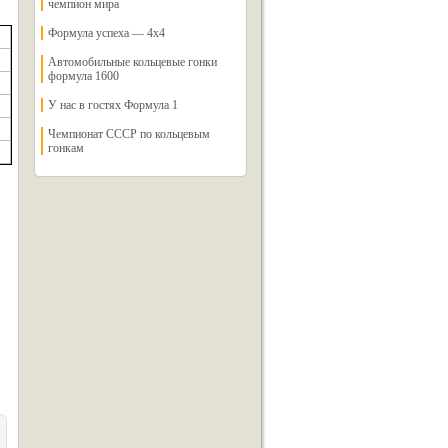
чемпион мира
Формула успеха — 4х4
Автомобильные кольцевые гонки
формула 1600
У нас в гостях Формула 1
Чемпионат СССР по кольцевым
гонкам