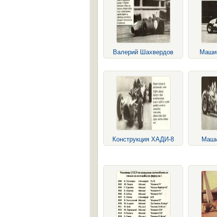
Валерий Шахвердов
Маши
Конструкция ХАДИ-8
Маши