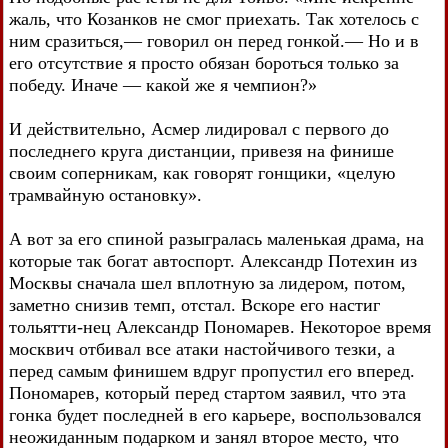
жаль, что Козанков не смог приехать. Так хотелось с
ним сразиться,— говорил он перед гонкой.— Но и в
его отсутствие я просто обязан бороться только за
победу. Иначе — какой же я чемпион?»
И действительно, Асмер лидировал с первого до
последнего круга дистанции, привезя на финише
своим соперникам, как говорят гонщики, «целую
трамвайную остановку».
А вот за его спиной разыгралась маленькая драма, на
которые так богат автоспорт. Александр Потехин из
Москвы сначала шел вплотную за лидером, потом,
заметно снизив темп, отстал. Вскоре его настиг
тольятти-нец Александр Пономарев. Некоторое время
москвич отбивал все атаки настойчивого тезки, а
перед самым финишем вдруг пропустил его вперед.
Пономарев, который перед стартом заявил, что эта
гонка будет последней в его карьере, воспользовался
неожиданным подарком и занял второе место, что