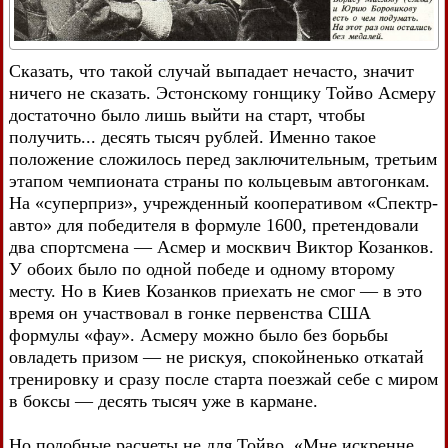
Сказать, что такой случай выпадает нечасто, значит
ничего не сказать. Эстонскому гонщику Тойво Асмеру
достаточно было лишь выйти на старт, чтобы
получить... десять тысяч рублей. Именно такое
положение сложилось перед заключительным, третьим
этапом чемпионата страны по кольцевым автогонкам.
На «суперприз», учрежденный кооперативом «Спектр-
авто» для победителя в формуле 1600, претендовали
два спортсмена — Асмер и москвич Виктор Козанков.
У обоих было по одной победе и одному второму
месту. Но в Киев Козанков приехать не смог — в это
время он участвовал в гонке первенства США
формулы «фау». Асмеру можно было без борьбы
овладеть призом — не рискуя, спокойненько откатай
тренировку и сразу после старта поезжай себе с миром
в боксы — десять тысяч уже в кармане.
Но подобные расчеты не для Тойво. «Мне искренне