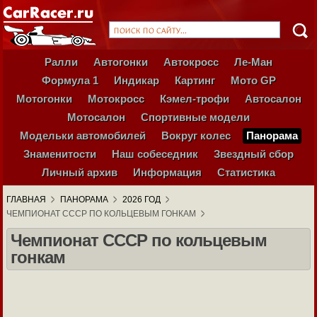
Ралли
Автогонки
Автокросс
Ле-Ман
Формула 1
Индикар
Картинг
Мото GP
Мотогонки
Мотокросс
Кэмел-трофи
Автосалон
Мотосалон
Спортивные модели
Модельки автомобилей
Вокруг колес
Панорама
Знаменитости
Наш собеседник
Звездный сбор
Личный архив
Информация
Статистика
ГЛАВНАЯ
ПАНОРАМА
2026 ГОД
ЧЕМПИОНАТ СССР ПО КОЛЬЦЕВЫМ ГОНКАМ
Чемпионат СССР по кольцевым
гонкам