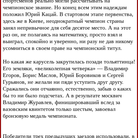
спортсменов реально могли рассчитывать на
чемпионское звание. Но конец всем этим надеждам
положил Юрий Кацай. В стартовом этапе первенства,
здесь же в Киеве, неоднократный чемпион страны
занял непривычное для себя десятое место. А на этот
раз он, не полагаясь на математику, просто взял и
выиграл, спокойно и уверенно, ни разу не дав никому
усомниться в своем праве на чемпионский титул.
Но какая же карусель закрутилась позади тольяттинца!
Его земляки, «великолепная четверка» — Владимир
Егоров, Борис Маслов, Юрий Боровиков и Сергей
Гурьянов, не желали ни пяди уступить друг другу.
Сражались они отчаянно, естественно, забыв о каких
бы то ни было подсчетах. А в результате москвич
Владимир Журавлев, финишировавший вслед за
вазовским квинтетом только шестым, завоевал
бронзовую медаль чемпионата.
Победители трех предыдущих заездов использовали, в