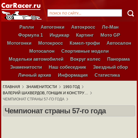
Ралли
Автогонки
Автокросс
Ле-Ман
Формула 1
Индикар
Картинг
Мото GP
Мотогонки
Мотокросс
Кэмел-трофи
Автосалон
Мотосалон
Спортивные модели
Модельки автомобилей
Вокруг колес
Панорама
Знаменитости
Наш собеседник
Звездный сбор
Личный архив
Информация
Статистика
ГЛАВНАЯ
ЗНАМЕНИТОСТИ
1993 ГОД
ВАЛЕРИЙ ШАХВЕРДОВ, ГОНЩИК И КОНСТРУ…
ЧЕМПИОНАТ СТРАНЫ 57-ГО ГОДА
Чемпионат страны 57-го года