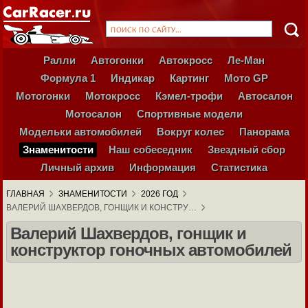
Ралли
Автогонки
Автокросс
Ле-Ман
Формула 1
Индикар
Картинг
Мото GP
Мотогонки
Мотокросс
Кэмел-трофи
Автосалон
Мотосалон
Спортивные модели
Модельки автомобилей
Вокруг колес
Панорама
Знаменитости
Наш собеседник
Звездный сбор
Личный архив
Информация
Статистика
ГЛАВНАЯ
ЗНАМЕНИТОСТИ
2026 ГОД
ВАЛЕРИЙ ШАХВЕРДОВ, ГОНЩИК И КОНСТРУ…
Валерий Шахвердов, гонщик и
конструктор гоночных автомобилей