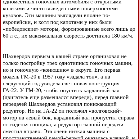
одноместных гоночных автомобиля с открытыми
колесами и чисто выведенными поверхностями
кузовов. Эти машины выглядели вполне по-
европейски, и хотя под капотами у них были
«победовские» моторы, форсированные всего лишь до
60 л с., их максимальная скорость достигала 180 км/ч.
Шахвердов первым в кашей стране организовал не
только постройку трех однотипных гоночных машин,
но и гоночную «конюшню» в округе. Его первая
модель ГМ-20 в 1957 году «задала тон», а на
следующий год увидела свет новая конструкция —
ГА-22. У ГМ-20, чтобы опустить карданный вал
(двигатель еще размещался впереди), перед главной
передачей Шахвердов установил понижающий
редуктор. Но на ГА-22 он положил «волговский»
мотор на левый бок, карданный вал пропустил справа
от сиденья гонщика, а редуктор главной передачи
сместил вправо. Эта очень низкая машина с
пространственной рамой-фермой оказалась удачной, и