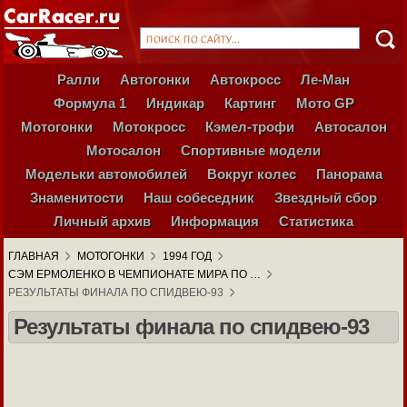
Ралли
Автогонки
Автокросс
Ле-Ман
Формула 1
Индикар
Картинг
Мото GP
Мотогонки
Мотокросс
Кэмел-трофи
Автосалон
Мотосалон
Спортивные модели
Модельки автомобилей
Вокруг колес
Панорама
Знаменитости
Наш собеседник
Звездный сбор
Личный архив
Информация
Статистика
ГЛАВНАЯ
МОТОГОНКИ
1994 ГОД
СЭМ ЕРМОЛЕНКО В ЧЕМПИОНАТЕ МИРА ПО …
РЕЗУЛЬТАТЫ ФИНАЛА ПО СПИДВЕЮ-93
Результаты финала по спидвею-93