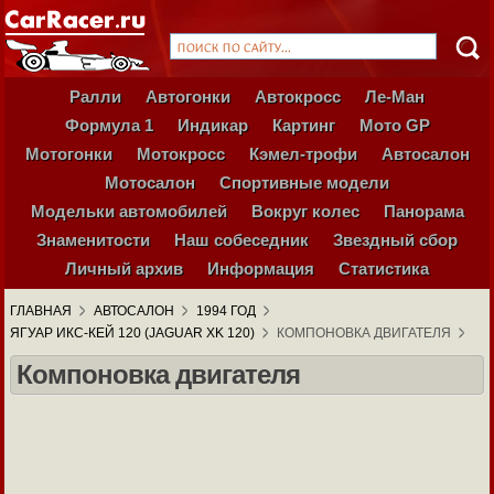
Ралли
Автогонки
Автокросс
Ле-Ман
Формула 1
Индикар
Картинг
Мото GP
Мотогонки
Мотокросс
Кэмел-трофи
Автосалон
Мотосалон
Спортивные модели
Модельки автомобилей
Вокруг колес
Панорама
Знаменитости
Наш собеседник
Звездный сбор
Личный архив
Информация
Статистика
ГЛАВНАЯ
АВТОСАЛОН
1994 ГОД
ЯГУАР ИКС-КЕЙ 120 (JAGUAR XK 120)
КОМПОНОВКА ДВИГАТЕЛЯ
Компоновка двигателя