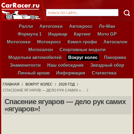
Ралли
Автогонки
Автокросс
Ле-Ман
Формула 1
Индикар
Картинг
Мото GP
Мотогонки
Мотокросс
Кэмел-трофи
Автосалон
Мотосалон
Спортивные модели
Модельки автомобилей
Вокруг колес
Панорама
Знаменитости
Наш собеседник
Звездный сбор
Личный архив
Информация
Статистика
ГЛАВНАЯ
ВОКРУГ КОЛЕС
2026 ГОД
СПАСЕНИЕ ЯГУАРОВ — ДЕЛО РУК САМИХ «…
Спасение ягуаров — дело рук самих
«ягуаров»!