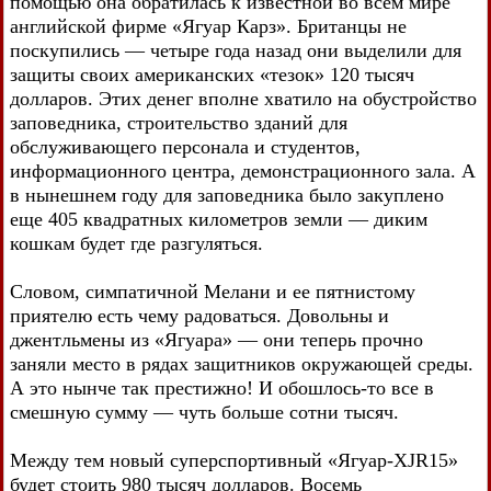
помощью она обратилась к известной во всем мире
английской фирме «Ягуар Карз». Британцы не
поскупились — четыре года назад они выделили для
защиты своих американских «тезок» 120 тысяч
долларов. Этих денег вполне хватило на обустройство
заповедника, строительство зданий для
обслуживающего персонала и студентов,
информационного центра, демонстрационного зала. А
в нынешнем году для заповедника было закуплено
еще 405 квадратных километров земли — диким
кошкам будет где разгуляться.
Словом, симпатичной Мелани и ее пятнистому
приятелю есть чему радоваться. Довольны и
джентльмены из «Ягуара» — они теперь прочно
заняли место в рядах защитников окружающей среды.
А это нынче так престижно! И обошлось-то все в
смешную сумму — чуть больше сотни тысяч.
Между тем новый суперспортивный «Ягуар-XJR15»
будет стоить 980 тысяч долларов. Восемь