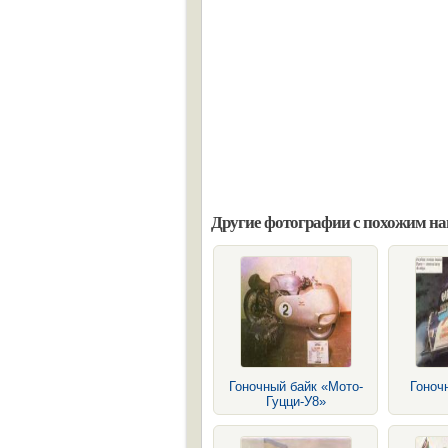
Другие фотографии с похожим н
Гоночный байк «Мото-
Гоноч
Гуцци-У8»