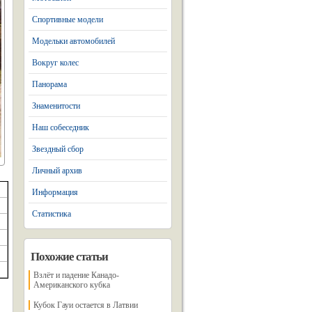
Спортивные модели
Модельки автомобилей
Вокруг колес
Панорама
Знаменитости
Наш собеседник
Звездный сбор
Личный архив
Информация
Статистика
Похожие статьи
Взлёт и падение Канадо-
Американского кубка
Кубок Гауи остается в Латвии