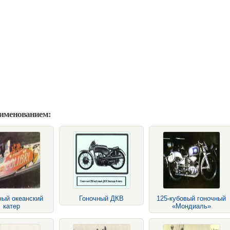
аименованием:
ный океанский
Гоночный ДКВ
125-кубовый гоночный
катер
«Мондиаль»