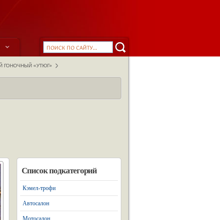
ы
Й ГОНОЧНЫЙ «УТЮГ»
Список подкатегорий
Кэмел-трофи
Автосалон
Мотосалон