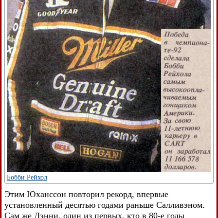
Бобби Рейхол
Этим Юханссон повторил рекорд, впервые
установленный десятью годами раньше Салливэном.
Сам же Дэнни, один из первых, кто в 80-е годы