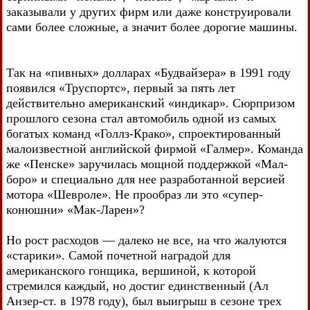
заказывали у других фирм или даже конструировали
сами более сложные, а значит более дорогие машины.
Так на «пивных» долларах «Будвайзера» в 1991 году
появился «Труспортс», первый за пять лет
действительно американский «индикар». Сюрпризом
прошлого сезона стал автомобиль одной из самых
богатых команд «Голлз-Крако», спроектированный
малоизвестной английской фирмой «Галмер». Команда
же «Пенске» заручилась мощной поддержкой «Мал-
боро» и специально для нее разработанной версией
мотора «Шевроле». Не прообраз ли это «супер-
конюшни» «Мак-Ларен»?
Но рост расходов — далеко не все, на что жалуются
«старики». Самой почетной наградой для
американского гонщика, вершиной, к которой
стремился каждый, но достиг единственный (Ал
Анзер-ст. в 1978 году), был выигрыш в сезоне трех