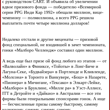
с руководством CART. И объявила об увеличении
вдвое призового фонда — победителю «Всемирной
серии PPG Инди Кар 1992» обещали миллион, вице-
чемпиону — полмиллиона, а всего PPG решила
выплатить почти четыре миллиона долларов!
Недалеко отстали и другие меценаты — призовой
фонд специальной, не входившей в зачет чемпионата,
гонки «Малборо Челлендж» составил один миллион.
А ведь еще был призе ой фонд любого из этапов — от
«Валволайн» в Финиксе, «Тойоты» в Лонг-Биче и
Лагуна-Секе, «Будвайзера» в Портленде и Кливленде,
«Молсона» в Торонто и Ванкувере, «Бош» в Назарете,
«Пионера» в Мичигане, «Тексако» в Элкарт-Лейке,
«Малборо» в Бруклине, «Милле ра» в Уэст-Аллисе,
ITT в Детройте и «Дайкио» в Австралии — все эти
фирмы были генеральными спонсорами гонок. А ище
— бесчисленные призы самому быстрому, самому
надежному, самому, самому, самому...