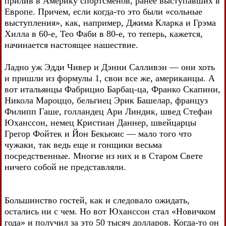
прилив в Америку спортсменов, ранее выступавших в
Европе. Причем, если когда-то это были «сольные
выступления», как, например, Джима Кларка и Грэма
Хилла в 60-е, Тео Фаби в 80-е, то теперь, кажется,
начинается настоящее нашествие.
Ладно уж Эдди Чивер и Дэнни Салливэн — они хоть
и пришли из формулы 1, свои все же, американцы. А
вот итальянцы Фабрицио Барбац-ца, Франко Скапини,
Никола Мароццо, бельгиец Эрик Башелар, француз
Филипп Гаше, голландец Ари Линдик, швед Стефан
Юханссон, немец Кристиан Даннер, швейцарцы
Грегор Фойтек и Йон Бекьюис — мало того что
чужаки, так ведь еще и гонщики весьма
посредственные. Многие из них и в Старом Свете
ничего собой не представляли.
Большинство гостей, как и следовало ожидать,
остались ни с чем. Но вот Юханссон стал «Новичком
года» и получил за это 50 тысяч долларов. Когда-то он