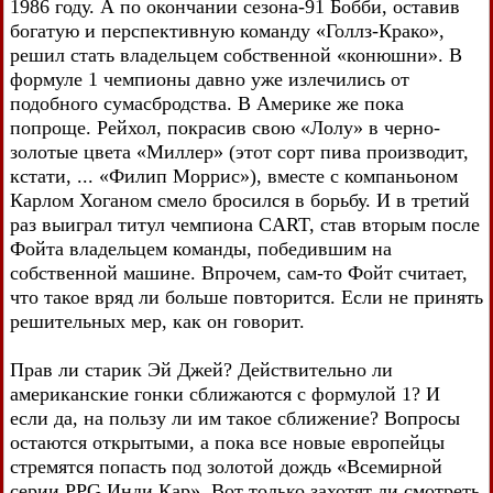
1986 году. А по окончании сезона-91 Бобби, оставив
богатую и перспективную команду «Голлз-Крако»,
решил стать владельцем собственной «конюшни». В
формуле 1 чемпионы давно уже излечились от
подобного сумасбродства. В Америке же пока
попроще. Рейхол, покрасив свою «Лолу» в черно-
золотые цвета «Миллер» (этот сорт пива производит,
кстати, ... «Филип Моррис»), вместе с компаньоном
Карлом Хоганом смело бросился в борьбу. И в третий
раз выиграл титул чемпиона CART, став вторым после
Фойта владельцем команды, победившим на
собственной машине. Впрочем, сам-то Фойт считает,
что такое вряд ли больше повторится. Если не принять
решительных мер, как он говорит.
Прав ли старик Эй Джей? Действительно ли
американские гонки сближаются с формулой 1? И
если да, на пользу ли им такое сближение? Вопросы
остаются открытыми, а пока все новые европейцы
стремятся попасть под золотой дождь «Всемирной
серии PPG Инди Кар». Вот только захотят ли смотреть