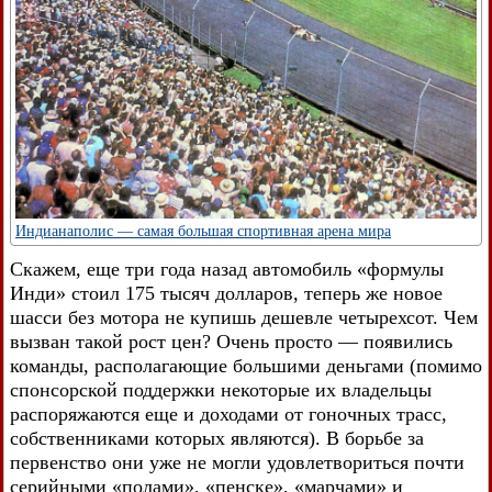
Индианаполис — самая большая спортивная арена мира
Скажем, еще три года назад автомобиль «формулы
Инди» стоил 175 тысяч долларов, теперь же новое
шасси без мотора не купишь дешевле четырехсот. Чем
вызван такой рост цен? Очень просто — появились
команды, располагающие большими деньгами (помимо
спонсорской поддержки некоторые их владельцы
распоряжаются еще и доходами от гоночных трасс,
собственниками которых являются). В борьбе за
первенство они уже не могли удовлетвориться почти
серийными «полами», «пенске», «марчами» и