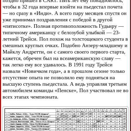
поздно пришел в CART. Пять лет ему понадобилось,
чтобы в 32 года впервые взойти на пьедестал почета
— но сразу в «Инди». А всего пару месяцев спустя он
уже принимал поздравления с победой в другой
«пятисотке». Полная противоположность Гудьиру —
типичному американцу с белозубой улыбкой — 23-
летний Трейси. Пол похож на толстощекого студента в
смешных круглых очках. Подобно Анзеру-младшему и
Майклу Андретти, он с самого своего первого старта,
кажется, обречен был на всеамериканскую славу —
так легко ему все удавалось. В 1991 году Трейси
назвали «Новичком года», а в прошлом сезоне только
отсутствие опыта не позволило ему подняться на
высшую ступень пьедестала. А ведь управляя третьим
автомобилем команды «Пенске», Пол участвовал не во
всех этапах чемпионата.