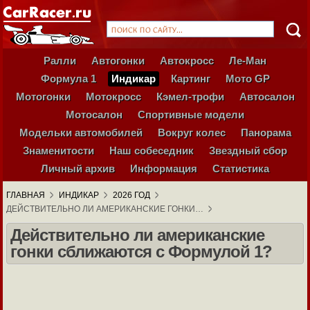
Ралли
Автогонки
Автокросс
Ле-Ман
Формула 1
Индикар
Картинг
Мото GP
Мотогонки
Мотокросс
Кэмел-трофи
Автосалон
Мотосалон
Спортивные модели
Модельки автомобилей
Вокруг колес
Панорама
Знаменитости
Наш собеседник
Звездный сбор
Личный архив
Информация
Статистика
ГЛАВНАЯ
ИНДИКАР
2026 ГОД
ДЕЙСТВИТЕЛЬНО ЛИ АМЕРИКАНСКИЕ ГОНКИ…
Действительно ли американские
гонки сближаются с Формулой 1?