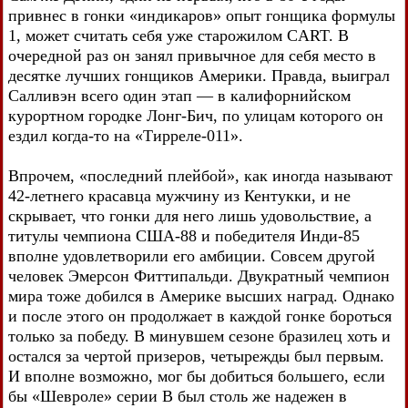
привнес в гонки «индикаров» опыт гонщика формулы
1, может считать себя уже старожилом CART. В
очередной раз он занял привычное для себя место в
десятке лучших гонщиков Америки. Правда, выиграл
Салливэн всего один этап — в калифорнийском
курортном городке Лонг-Бич, по улицам которого он
ездил когда-то на «Тирреле-011».
Впрочем, «последний плейбой», как иногда называют
42-летнего красавца мужчину из Кентукки, и не
скрывает, что гонки для него лишь удовольствие, а
титулы чемпиона США-88 и победителя Инди-85
вполне удовлетворили его амбиции. Совсем другой
человек Эмерсон Фиттипальди. Двукратный чемпион
мира тоже добился в Америке высших наград. Однако
и после этого он продолжает в каждой гонке бороться
только за победу. В минувшем сезоне бразилец хоть и
остался за чертой призеров, четырежды был первым.
И вполне возможно, мог бы добиться большего, если
бы «Шевроле» серии В был столь же надежен в