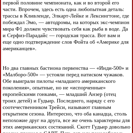
первой половине чемпионата, как и во второй его
части. Впрочем, здесь есть одна любопытная деталь:
трассы в Кливленде, Элкарт-Лейке и Лексингтоне, где
побеждал Эмо, — автодромы, на которых экс-чемпион
мира Ф1 должен чувствовать себя как рыба в воде. Да
и Серфиз-Парадайс — городская трасса. Вот вам и
еще одно подтверждение слов Фойта об «Америке для
американцев».
Но два главных бастиона первенства — «Инди-500» и
«Малборо-500» — устояли перед натиском чужаков.
Обе выиграли пилоты «младшего американского
поколения», опытные, но не «испорченные»
европейскими гонками, — младший Анзер (отец
троих детей) и Гудьир. Последнего, наряду с его
соотечественником Трейси, называют главным
открытием сезона. Интересно, что оба канадца, столь
непохожие друг на друга, все же очень характерны для
этих американских состязаний. Скотт Гудьир довольно