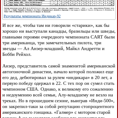
Результаты чемпионата Индикар-92
И все же, чтобы там ни говорили «старики», как бы
хорошо ни выступали канадцы, бразильцы или шведы,
главными героями очередного чемпионата CART были
три американца, три замечательных пилота, три
звезды — Ал Анзер-младший, Майкл Андретти и
Бобби Рейхол.
Анзер, представитель самой знаменитой американской
автогоночной династии, начало которой положил еще
его дед, дебютировал за рулем «индикара» в 20 лет, а
первую победу одержал в 22. С тех пор он сумел стать
чемпионом США. Однако, к великому его сожалению
и недоумению всей семьи, Алу-младшему не везло на
треках. Но в прошедшем сезоне, выиграв «Инди-500»,
он закрепил-таки за собой репутацию стопроцентного
американского гонщика. «Галмер» с мотором старой
версии А не выделялся особенными скоростными