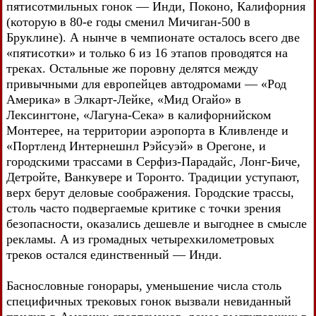
пятисотмильных гонок — Инди, Поконо, Калифорния
(которую в 80-е годы сменил Мичиган-500 в
Бруклине). А нынче в чемпионате осталось всего две
«пятисотки» и только 6 из 16 этапов проводятся на
треках. Остальные же поровну делятся между
привычными для европейцев автодромами — «Род
Америка» в Элкарт-Лейке, «Мид Огайо» в
Лексингтоне, «Лагуна-Сека» в калифорнийском
Монтерее, на территории аэропорта в Кливленде и
«Портленд Интернешнл Рэйсуэй» в Орегоне, и
городскими трассами в Серфиз-Парадайс, Лонг-Биче,
Детройте, Ванкувере и Торонто. Традиции уступают,
верх берут деловые соображения. Городские трассы,
столь часто подвергаемые критике с точки зрения
безопасности, оказались дешевле и выгоднее в смысле
рекламы. А из громадных четырехкилометровых
треков остался единственный — Инди.
Баснословные гонорары, уменьшение числа столь
специфичных трековых гонок вызвали невиданный