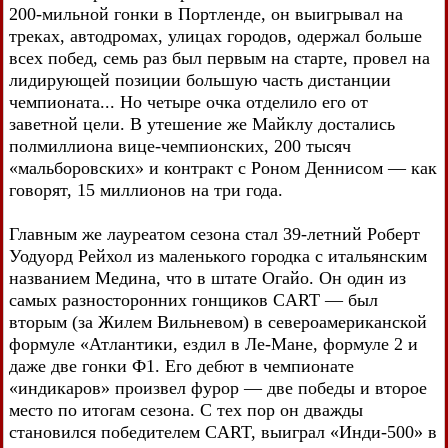
200-мильной гонки в Портленде, он выигрывал на
треках, автодромах, улицах городов, одержал больше
всех побед, семь раз был первым на старте, провел на
лидирующей позиции большую часть дистанции
чемпионата... Но четыре очка отделило его от
заветной цели. В утешение же Майклу достались
полмиллиона вице-чемпионских, 200 тысяч
«мальборовских» и контракт с Роном Деннисом — как
говорят, 15 миллионов на три года.
Главным же лауреатом сезона стал 39-летний Роберт
Уодуорд Рейхол из маленького городка с итальянским
названием Медина, что в штате Огайо. Он один из
самых разносторонних гонщиков CART — был
вторым (за Жилем Вильневом) в североамериканской
формуле «Атлантики, ездил в Ле-Мане, формуле 2 и
даже две гонки Ф1. Его дебют в чемпионате
«индикаров» произвел фурор — две победы и второе
место по итогам сезона. С тех пор он дважды
становился победителем CART, выиграл «Инди-500» в