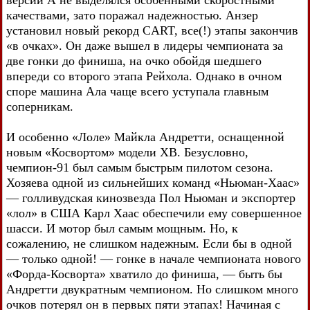
качествами, зато поражал надежностью. Анзер
установил новый рекорд CART, все(!) этапы закончив
«в очках». Он даже вышел в лидеры чемпионата за
две гонки до финиша, на очко обойдя шедшего
впереди со второго этапа Рейхола. Однако в очном
споре машина Ала чаще всего уступала главным
соперникам.
И особенно «Лоле» Майкла Андретти, оснащенной
новым «Косвортом» модели ХВ. Безусловно,
чемпион-91 был самым быстрым пилотом сезона.
Хозяева одной из сильнейших команд «Ньюман-Хаас»
— голливудская кинозвезда Пол Ньюман и экспортер
«лол» в США Карл Хаас обеспечили ему совершенное
шасси. И мотор был самым мощным. Но, к
сожалению, не слишком надежным. Если бы в одной
— только одной! — гонке в начале чемпионата нового
«Форда-Косворта» хватило до финиша, — быть бы
Андретти двукратным чемпионом. Но слишком много
очков потерял он в первых пяти этапах! Начиная с