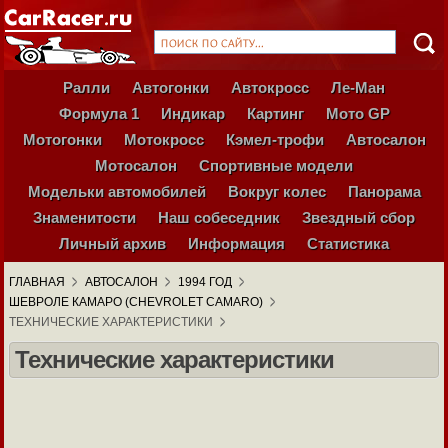
Ралли
Автогонки
Автокросс
Ле-Ман
Формула 1
Индикар
Картинг
Мото GP
Мотогонки
Мотокросс
Кэмел-трофи
Автосалон
Мотосалон
Спортивные модели
Модельки автомобилей
Вокруг колес
Панорама
Знаменитости
Наш собеседник
Звездный сбор
Личный архив
Информация
Статистика
ГЛАВНАЯ
АВТОСАЛОН
1994 ГОД
ШЕВРОЛЕ КАМАРО (CHEVROLET CAMARO)
ТЕХНИЧЕСКИЕ ХАРАКТЕРИСТИКИ
Технические характеристики