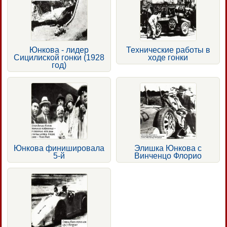
Юнкова - лидер
Технические работы в
Сицилиской гонки (1928
ходе гонки
год)
Юнкова финишировала
Элишка Юнкова с
5-й
Винченцо Флорио