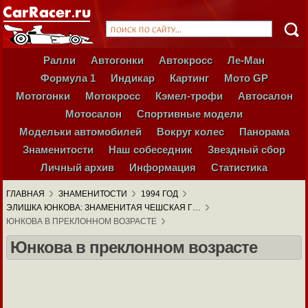
Ралли
Автогонки
Автокросс
Ле-Ман
Формула 1
Индикар
Картинг
Мото GP
Мотогонки
Мотокросс
Кэмел-трофи
Автосалон
Мотосалон
Спортивные модели
Модельки автомобилей
Вокруг колес
Панорама
Знаменитости
Наш собеседник
Звездный сбор
Личный архив
Информация
Статистика
ГЛАВНАЯ
ЗНАМЕНИТОСТИ
1994 ГОД
ЭЛИШКА ЮНКОВА: ЗНАМЕНИТАЯ ЧЕШСКАЯ Г…
ЮНКОВА В ПРЕКЛОННОМ ВОЗРАСТЕ
Юнкова в преклонном возрасте