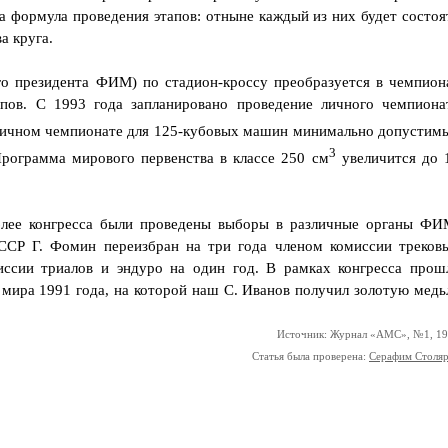
на формула проведения этапов: отныне каждый из них будет состоя
а круга.
о президента ФИМ) по стадион-кроссу преобразуется в чемпион
пов. С 1993 года запланировано проведение личного чемпиона
огичном чемпионате для 125-кубовых машин минимально допустим
3
 Программа мирового первенства в классе 250 см
увеличится до 
мблее конгресса были проведены выборы в различные органы ФИ
ССР Г. Фомин переизбран на три года членом комиссии треков
ссии триалов и эндуро на один год. В рамках конгресса прош
мира 1991 года, на которой наш С. Иванов получил золотую медь
Источник: Журнал «АМС», №1, 1
Статья была проверена:
Серафим Столя