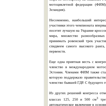
мотоциклетной федерации (ФИМ)
Зеландия).
Несомненно, наибольший интерес
участники этого чемпионата впервы
посетят лучшую на Украине кроссов
мира, множество разнообразных
принимать ровенский трек участ
спидвеем самого высокого ранга
первенств.
Еще одна приятная весть с конгр
членство в международном мотос
Эстонии. Членами ФИМ также стал
которую поддержало правительств
членство бывшей ГДР. С будущего 
Из других решений конгресса отм
3
классах 125, 250 и 500 см
трен
автоматическое включение в основн