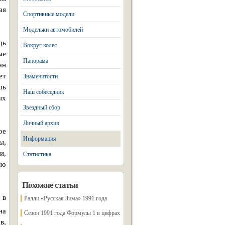
ая
Спортивные модели
Модельки автомобилей
дь
Вокруг колес
ые
Панорама
ан
ет
Знаменитости
шь
Наш собеседник
ых
Звездный сбор
Личный архив
ое
Информация
ы,
и,
Статистика
но
Похожие статьи
 в
Ралли «Русская Зима» 1991 года
на
Сезон 1991 года Формулы 1 в цифрах
в,