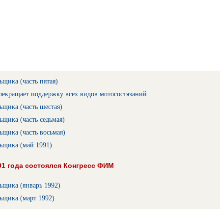
ьщика (часть пятая)
екращает поддержку всех видов мотосостязаний
ьщика (часть шестая)
ьщика (часть седьмая)
ьщика (часть восьмая)
ьщика (май 1991)
1 года состоялся Конгресс ФИМ
ьщика (январь 1992)
ьщика (март 1992)