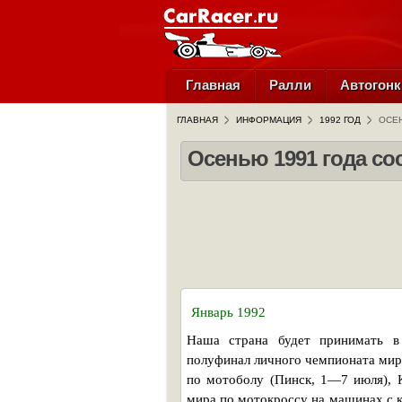
Главная
Ралли
Автогонк
ГЛАВНАЯ
ИНФОРМАЦИЯ
1992 ГОД
ОСЕН
Осенью 1991 года со
Январь 1992
Наша страна будет принимать в
полуфинал личного чемпионата мир
по мотоболу (Пинск, 1—7 июля), К
мира по мотокроссу на машинах с к