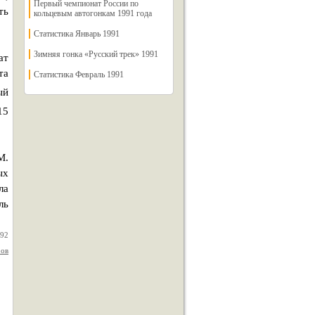
Первый чемпионат России по
ть
кольцевым автогонкам 1991 года
Статистика Январь 1991
Зимняя гонка «Русский трек» 1991
ат
та
Статистика Февраль 1991
ый
15
М.
ых
ла
ль
992
ров