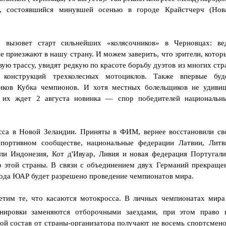
, состоявшийся минувшей осенью в городе Крайстчерч (Нов
 вызовет старт сильнейших «колясочников» в Черновцах: ве
е приезжают в нашу страну. И можем заверить, что зрители, котор
ую трассу, увидят редкую по красоте борьбу дуэтов из многих стр
 конструкций трехколесных мотоциклов. Также впервые буд
ников Кубка чемпионов. И хотя местных болельщиков не удиви
, их ждет 2 августа новинка — спор победителей национальн
есса в Новой Зеландии. Приняты в ФИМ, вернее восстановили св
портивном сообществе, национальные федерации Латвии, Литв
и Индонезия, Кот д'Ивуар, Ливия и новая федерация Португали
о этой страны. В связи с объединением двух Германий прекраще
года ЮАР будет разрешено проведение чемпионатов мира.
етим те, что касаются мотокросса. В личных чемпионатах мира
ировки заменяются отборочными заездами, при этом право 
ой состав от страны-организатора получают не восемь спортсмено