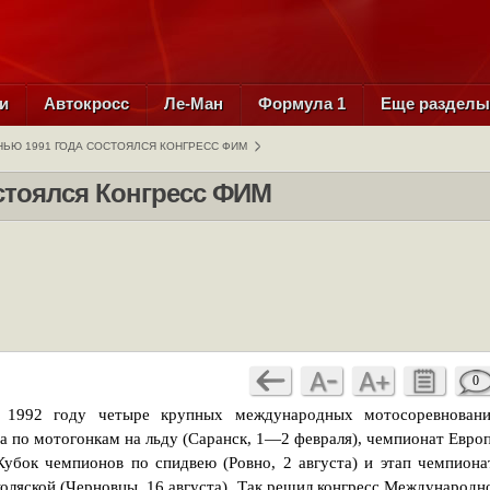
и
Автокросс
Ле-Ман
Формула 1
Еще раздел
ЬЮ 1991 ГОДА СОСТОЯЛСЯ КОНГРЕСС ФИМ
стоялся Конгресс ФИМ
0
 1992 году четыре крупных международных мотосоревновани
а по мотогонкам на льду (Саранск, 1—2 февраля), чемпионат Евро
убок чемпионов по спидвею (Ровно, 2 августа) и этап чемпиона
оляской (Черновцы, 16 августа). Так решил конгресс Международн