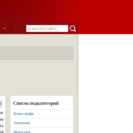
ы
Список подкатегорий
я:
Кэмел-трофи
пы
Автосалон
та
ой
Мотосалон