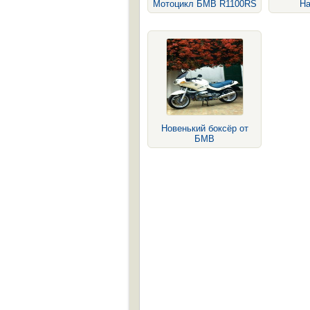
Мотоцикл БМВ R1100RS
На
Новенький боксёр от
БМВ