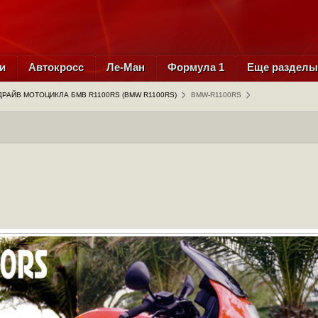
и
Автокросс
Ле-Ман
Формула 1
Еще раздел
ДРАЙВ МОТОЦИКЛА БМВ R1100RS (BMW R1100RS)
BMW-R1100RS