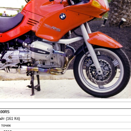
100RS
йт (161 Кб)
точек