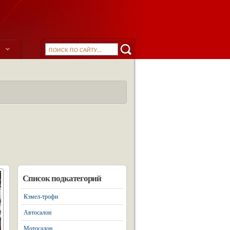
ы
Список подкатегорий
Кэмел-трофи
Автосалон
Мотосалон