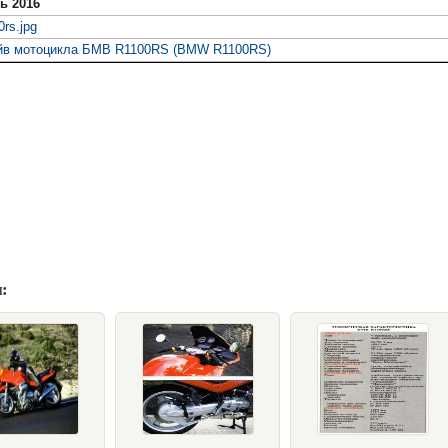
ь 2016
rs.jpg
айв мотоцикла БМВ R1100RS (BMW R1100RS)
: