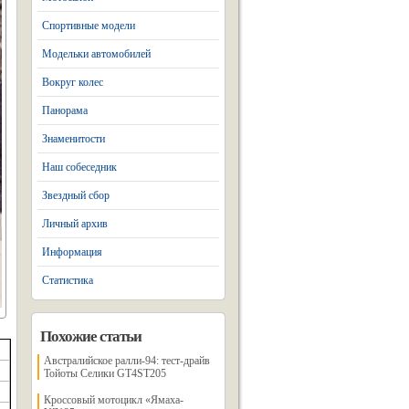
Спортивные модели
Модельки автомобилей
Вокруг колес
Панорама
Знаменитости
Наш собеседник
Звездный сбор
Личный архив
Информация
Статистика
Похожие статьи
Австралийское ралли-94: тест-драйв
Тойоты Селики GT4ST205
Кроссовый мотоцикл «Ямаха-