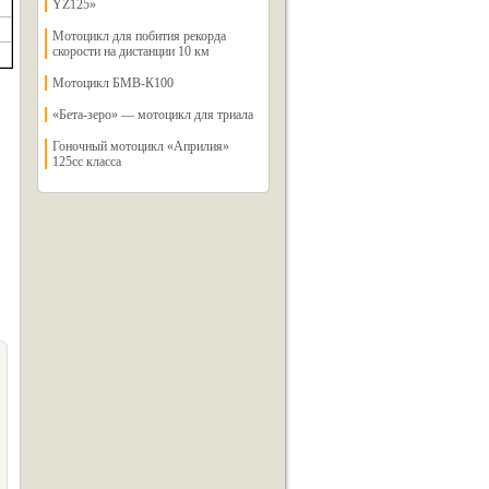
YZ125»
Мотоцикл для побития рекорда
скорости на дистанции 10 км
Мотоцикл БМВ-К100
«Бета-зеро» — мотоцикл для триала
Гоночный мотоцикл «Априлия»
125сс класса