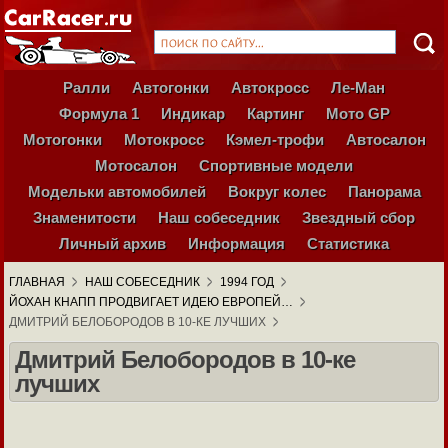
Ралли
Автогонки
Автокросс
Ле-Ман
Формула 1
Индикар
Картинг
Мото GP
Мотогонки
Мотокросс
Кэмел-трофи
Автосалон
Мотосалон
Спортивные модели
Модельки автомобилей
Вокруг колес
Панорама
Знаменитости
Наш собеседник
Звездный сбор
Личный архив
Информация
Статистика
ГЛАВНАЯ
НАШ СОБЕСЕДНИК
1994 ГОД
ЙОХАН КНАПП ПРОДВИГАЕТ ИДЕЮ ЕВРОПЕЙ…
ДМИТРИЙ БЕЛОБОРОДОВ В 10-КЕ ЛУЧШИХ
Дмитрий Белобородов в 10-ке
лучших