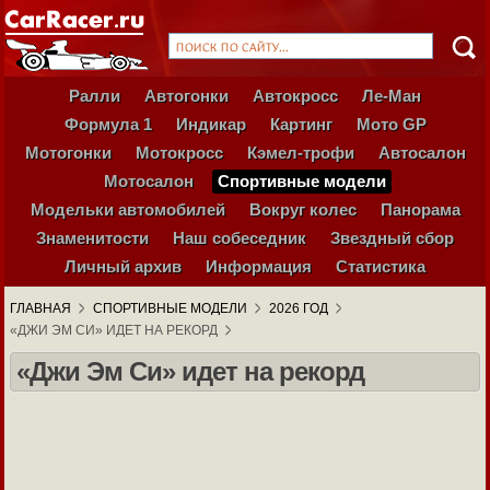
Ралли
Автогонки
Автокросс
Ле-Ман
Формула 1
Индикар
Картинг
Мото GP
Мотогонки
Мотокросс
Кэмел-трофи
Автосалон
Мотосалон
Спортивные модели
Модельки автомобилей
Вокруг колес
Панорама
Знаменитости
Наш собеседник
Звездный сбор
Личный архив
Информация
Статистика
ГЛАВНАЯ
СПОРТИВНЫЕ МОДЕЛИ
2026 ГОД
«ДЖИ ЭМ СИ» ИДЕТ НА РЕКОРД
«Джи Эм Си» идет на рекорд