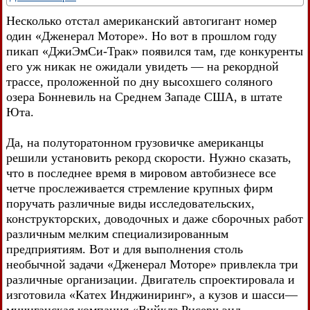
Несколько отстал американский автогигант номер
один «Дженерал Моторе». Но вот в прошлом году
пикап «ДжиЭмСи-Трак» появился там, где конкуренты
его уж никак не ожидали увидеть — на рекордной
трассе, проложенной по дну высохшего соляного
озера Бонневиль на Среднем Западе США, в штате
Юта.
Да, на полуторатонном грузовичке американцы
решили установить рекорд скорости. Нужно сказать,
что в последнее время в мировом автобизнесе все
четче прослеживается стремление крупных фирм
поручать различные виды исследовательских,
конструкторских, доводочных и даже сборочных работ
различным мелким специализированным
предприятиям. Вот и для выполнения столь
необычной задачи «Дженерал Моторе» привлекла три
различные организации. Двигатель спроектировала и
изготовила «Катех Инджиниринг», а кузов и шасси—
мичиганская компания «Вийклз Рисерч энд