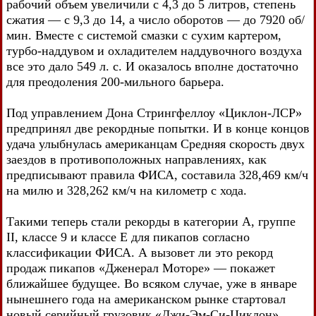
рабочий объем увеличили с 4,3 до 5 литров, степень
сжатия — с 9,3 до 14, а число оборотов — до 7920 об/
мин. Вместе с системой смазки с сухим картером,
турбо-наддувом и охладителем наддувочного воздуха
все это дало 549 л. с. И оказалось вполне достаточно
для преодоления 200-мильного барьера.
Под управлением Дона Стрингфеллоу «Циклон-ЛСР»
предпринял две рекордные попытки. И в конце концов
удача улыбнулась американцам Средняя скорость двух
заездов в противоположных направлениях, как
предписывают правила ФИСА, составила 328,469 км/ч
на милю и 328,262 км/ч на километр с хода.
Такими теперь стали рекорды в категории А, группе
II, классе 9 и классе Е для пикапов согласно
классификации ФИСА. А вызовет ли это рекорд
продаж пикапов «Дженерал Моторе» — покажет
ближайшее будущее. Во всяком случае, уже в январе
нынешнего года на американском рынке стартовал
новый серийный грузовик «Джи-Эм-Си-Циклон».