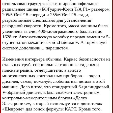
использован граунд-эффект, широкопрофильные
радиальные шины «БФГудрич-Комп Т/А Р1» размером
205/503етР15 спереди и 255/603етР15 сзади,
разработанные специально для установления
рекордной скорости. Кроме того, масса машины была
увеличена за счет 400-килограммового балласта до
1628 кг. Автоматическую коробку передач заменили 5-
ступенчатой механической «Вайсман». А тормозную
систему дополнили... парашютом.
Изменения интерьера обычны. Каркас безопасности из
стальных труб, специальные гоночные сиденья и
поясные ремни, огнетушитель, а вместо
многочисленных контрольных приборов — экран
дисплея, самая, пожалуй, любопытная деталь в этой
машине. Дело в том, что стандартный 6-цилиндровый,
V-образный двигатель был снабжен электронным
контрольно-измерительным блоком «Делко
Электронике», который используется в двигателях
«Шевроле» для гонок формулы КАРТ. Кроме того,