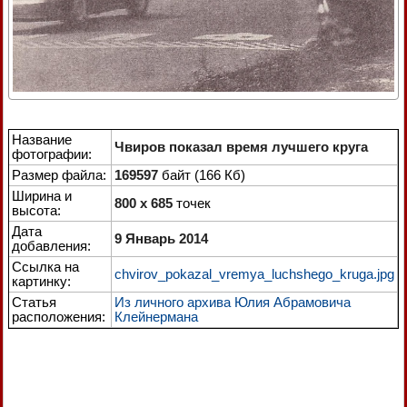
Название
Чвиров показал время лучшего круга
фотографии:
Размер файла:
169597
байт (166 Кб)
Ширина и
800 x 685
точек
высота:
Дата
9 Январь 2014
добавления:
Ссылка на
chvirov_pokazal_vremya_luchshego_kruga.jpg
картинку:
Статья
Из личного архива Юлия Абрамовича
расположения:
Клейнермана