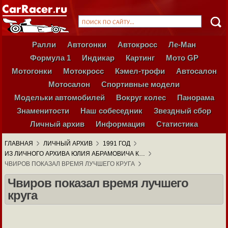
Ралли
Автогонки
Автокросс
Ле-Ман
Формула 1
Индикар
Картинг
Мото GP
Мотогонки
Мотокросс
Кэмел-трофи
Автосалон
Мотосалон
Спортивные модели
Модельки автомобилей
Вокруг колес
Панорама
Знаменитости
Наш собеседник
Звездный сбор
Личный архив
Информация
Статистика
ГЛАВНАЯ
ЛИЧНЫЙ АРХИВ
1991 ГОД
ИЗ ЛИЧНОГО АРХИВА ЮЛИЯ АБРАМОВИЧА К…
ЧВИРОВ ПОКАЗАЛ ВРЕМЯ ЛУЧШЕГО КРУГА
Чвиров показал время лучшего
круга