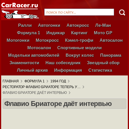
Ралли
Автогонки
Автокросс
Ле-Ман
Формула 1
Индикар
Картинг
Мото GP
Мотогонки
Мотокросс
Кэмел-трофи
Автосалон
Мотосалон
Спортивные модели
Модельки автомобилей
Вокруг колес
Панорама
Знаменитости
Наш собеседник
Звездный сбор
Личный архив
Информация
Статистика
ГЛАВНАЯ
ФОРМУЛА 1
1994 ГОД
РЕСТОРАТОР ФЛАВИО БРИАТОРЕ ТЕПЕРЬ У…
ФЛАВИО БРИАТОРЕ ДАЁТ ИНТЕРВЬЮ
Флавио Бриаторе даёт интервью