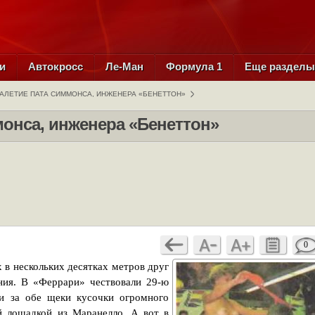
и
Автокросс
Ле-Ман
Формула 1
Еще раздел
КАЛЕТИЕ ПАТА СИММОНСА, ИНЖЕНЕРА «БЕНЕТТОН»
монса, инженера «Бенеттон»
0
 в нескольких десятках метров друг
ния. В «Феррари» чествовали 29-ю
и за обе щеки кусочки огромного
й лошадкой из Маранелло. А вот в