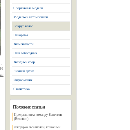
Спортивные модели
Модельки автомобилей
Вокруг колес
Панорама
Знаменитости
Наш собеседник
Звездный сбор
993
Личный архив
нин
Информация
Статистика
Похожие статьи
Представляем команду Бенеттон
(Benetton)
Джорджо Асканелли, гоночный