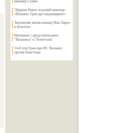
инженер Сенны
Эйдриан Ньюи, ведущий инженер
«Вильямс Гран-при инджиниринг»
Закулисная жизнь команд Мак-Ларен
и Бенеттон
Интервью с представителями
"Вильямса" и "Бенеттона"
14-й этап Гран-при Ф1: Вильямс
против Бенеттона