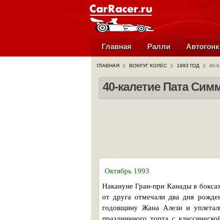
Главная
Ралли
Автогонк
ГЛАВНАЯ
ВОКРУГ КОЛЕС
1993 ГОД
40-
40-калетие Пата Сим
Октябрь 1993
Накануне Гран-при Канады в боксах
от друга отмечали два дня рожде
годовщину Жана Алези и уплетал
праздничного торта с классическо