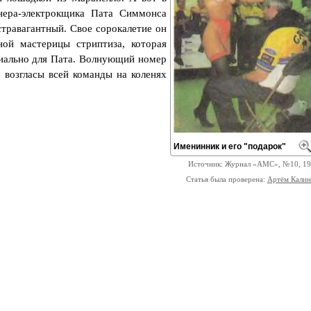
нера-электрокщика Пата Симмонса
стравагантный. Свое сорокалетие он
ной мастерицы стриптиза, которая
иально для Пата. Волнующий номер
 возгласы всей команды на коленях
Именинник и его "подарок"
Источник: Журнал «АМС», №10, 1
Статья была проверена:
Артём Кали