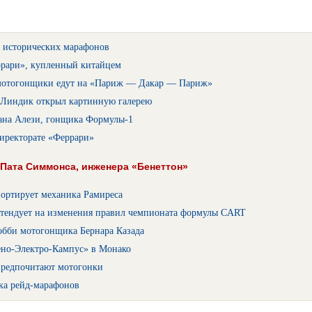
 исторических марафонов
рари», купленный китайцем
мотогонщики едут на «Париж — Дакар — Париж»
Линдик открыл картинную галерею
ана Алези, гонщика Формулы-1
иректорате «Феррари»
 Пата Симмонса, инженера «Бенеттон»
портирует механика Рамиреса
етендует на изменения правил чемпионата формулы CART
обби мотогонщика Бернара Казада
ено-Электро-Кампус» в Монако
редпочитают мотогонки
ка рейд-марафонов