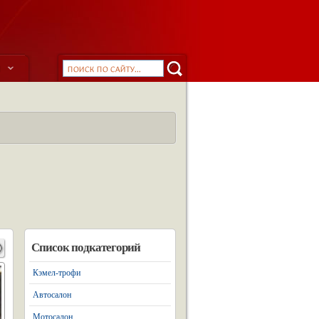
ы
Список подкатегорий
Кэмел-трофи
Автосалон
Мотосалон