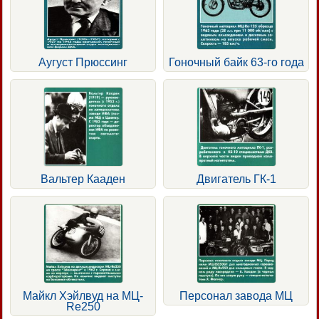
Аугуст Прюссинг
Гоночный байк 63-го года
Вальтер Кааден
Двигатель ГК-1
Майкл Хэйлвуд на МЦ-
Персонал завода МЦ
Re250