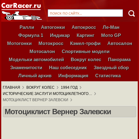
Ралли
Автогонки
Автокросс
Ле-Ман
Формула 1
Индикар
Картинг
Мото GP
Мотогонки
Мотокросс
Кэмел-трофи
Автосалон
Мотосалон
Спортивные модели
Модельки автомобилей
Вокруг колес
Панорама
Знаменитости
Наш собеседник
Звездный сбор
Личный архив
Информация
Статистика
ГЛАВНАЯ
ВОКРУГ КОЛЕС
1994 ГОД
ИСТОРИЧЕСКИЕ ЗАСЛУГИ МОТОЦИКЛЕТНОГО…
МОТОЦИКЛИСТ ВЕРНЕР ЗАЛЕВСКИ
Мотоциклист Вернер Залевски