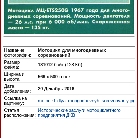
Название
Мотоцикл для многодневных
фотографии:
соревнований
Размер
131012
байт (128 Кб)
файла:
Ширина и
569 x 500
точек
высота:
Дата
20 Декабрь 2016
добавления:
Ссылка на
motocikl_dlya_mnogodnevnyh_sorevnovaniy.jpg
картинку:
Статья
Исторические заслуги мотоциклетного
расположения:
предприятия ДКВ