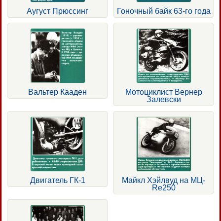
Аугуст Прюссинг
Гоночный байк 63-го года
Вальтер Кааден
Мотоциклист Вернер
Залевски
Двигатель ГК-1
Майкл Хэйлвуд на МЦ-
Re250