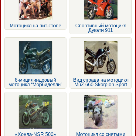
Мотоцикл на пит-стопе
Спортивный мотоцикл
Дукати 911
8-мицилиндровый
Вид справа на мотоцикл
мотоцикл “Морбиделли”
MuZ 660 Skorpion Sport
«Хонда-NSR 500»
Мотоцикл со снятыми