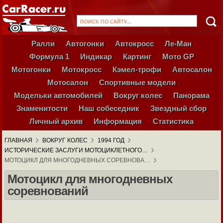
Ралли
Автогонки
Автокросс
Ле-Ман
Формула 1
Индикар
Картинг
Мото GP
Мотогонки
Мотокросс
Кэмел-трофи
Автосалон
Мотосалон
Спортивные модели
Модельки автомобилей
Вокруг колес
Панорама
Знаменитости
Наш собеседник
Звездный сбор
Личный архив
Информация
Статистика
ГЛАВНАЯ
ВОКРУГ КОЛЕС
1994 ГОД
ИСТОРИЧЕСКИЕ ЗАСЛУГИ МОТОЦИКЛЕТНОГО…
МОТОЦИКЛ ДЛЯ МНОГОДНЕВНЫХ СОРЕВНОВА…
Мотоцикл для многодневных
соревнований