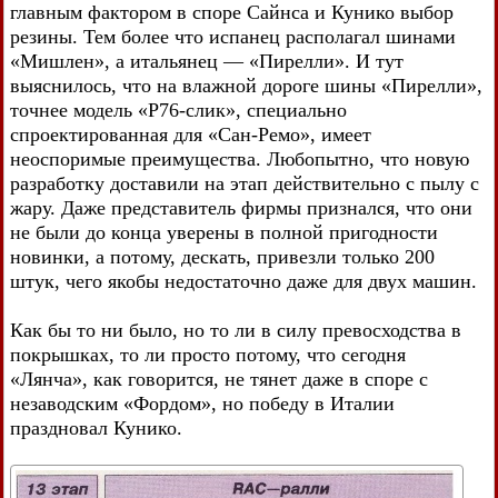
главным фактором в споре Сайнса и Кунико выбор
резины. Тем более что испанец располагал шинами
«Мишлен», а итальянец — «Пирелли». И тут
выяснилось, что на влажной дороге шины «Пирелли»,
точнее модель «Р76-слик», специально
спроектированная для «Сан-Ремо», имеет
неоспоримые преимущества. Любопытно, что новую
разработку доставили на этап действительно с пылу с
жару. Даже представитель фирмы признался, что они
не были до конца уверены в полной пригодности
новинки, а потому, дескать, привезли только 200
штук, чего якобы недостаточно даже для двух машин.
Как бы то ни было, но то ли в силу превосходства в
покрышках, то ли просто потому, что сегодня
«Лянча», как говорится, не тянет даже в споре с
незаводским «Фордом», но победу в Италии
праздновал Кунико.