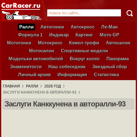
Ралли
Автогонки
Автокросс
Ле-Ман
Формула 1
Индикар
Картинг
Мото GP
Мотогонки
Мотокросс
Кэмел-трофи
Автосалон
Мотосалон
Спортивные модели
Модельки автомобилей
Вокруг колес
Панорама
Знаменитости
Наш собеседник
Звездный сбор
Личный архив
Информация
Статистика
ГЛАВНАЯ
РАЛЛИ
2026 ГОД
ЗАСЛУГИ КАНККУНЕНА В АВТОРАЛЛИ-93
Заслуги Канккунена в авторалли-93