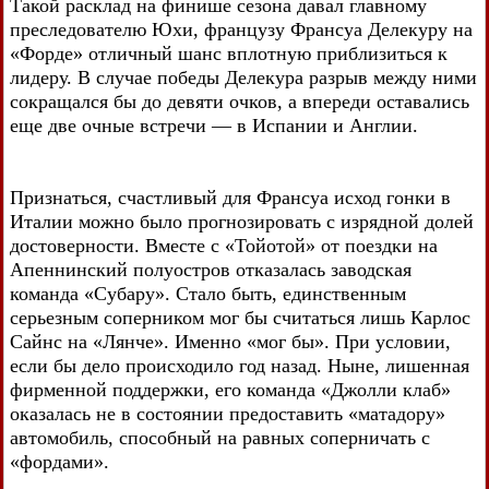
Такой расклад на финише сезона давал главному
преследователю Юхи, французу Франсуа Делекуру на
«Форде» отличный шанс вплотную приблизиться к
лидеру. В случае победы Делекура разрыв между ними
сокращался бы до девяти очков, а впереди оставались
еще две очные встречи — в Испании и Англии.
Признаться, счастливый для Франсуа исход гонки в
Италии можно было прогнозировать с изрядной долей
достоверности. Вместе с «Тойотой» от поездки на
Апеннинский полуостров отказалась заводская
команда «Субару». Стало быть, единственным
серьезным соперником мог бы считаться лишь Карлос
Сайнс на «Лянче». Именно «мог бы». При условии,
если бы дело происходило год назад. Ныне, лишенная
фирменной поддержки, его команда «Джолли клаб»
оказалась не в состоянии предоставить «матадору»
автомобиль, способный на равных соперничать с
«фордами».