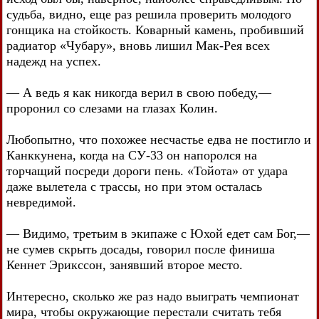
судьба, видно, еще раз решила проверить молодого
гонщика на стойкость. Коварный камень, пробивший
радиатор «Чубару», вновь лишил Мак-Рея всех
надежд на успех.
— А ведь я как никогда верил в свою победу,—
проронил со слезами на глазах Колин.
Любопытно, что похожее несчастье едва не постигло и
Канккунена, когда на СУ-33 он напоролся на
торчащий посреди дороги пень. «Тойота» от удара
даже вылетела с трассы, но при этом осталась
невредимой.
— Видимо, третьим в экипаже с Юхой едет сам Бог,—
не сумев скрыть досады, говорил после финиша
Кеннет Эрикссон, занявший второе место.
Интересно, сколько же раз надо выиграть чемпионат
мира, чтобы окружающие перестали считать тебя