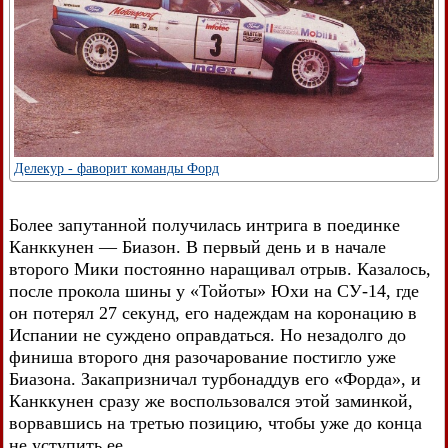
Делекур - фаворит команды Форд
Более запутанной получилась интрига в поединке
Канккунен — Биазон. В первый день и в начале
второго Мики постоянно наращивал отрыв. Казалось,
после прокола шины у «Тойоты» Юхи на СУ-14, где
он потерял 27 секунд, его надеждам на коронацию в
Испании не суждено оправдаться. Но незадолго до
финиша второго дня разочарование постигло уже
Биазона. Закапризничал турбонаддув его «Форда», и
Канккунен сразу же воспользовался этой заминкой,
ворвавшись на третью позицию, чтобы уже до конца
не уступить ее.