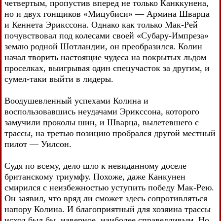
четвертым, пропустив вперед не только Канккунена,
но и двух гонщиков «Мицубиси» — Армина Шварца
и Кеннета Эрикссона. Однако как только Мак-Рей
почувствовал под колесами своей «Субару-Импреза»
землю родной Шотландии, он преобразился. Колин
начал творить настоящие чудеса на покрытых льдом
проселках, выигрывая один спецучасток за другим, и
сумел-таки выйти в лидеры.
Воодушевленный успехами Колина и
воспользовавшись неудачами Эрикссона, которого
замучили проколы шин, и Шварца, вылетевшего с
трассы, на третью позицию пробрался другой местный
пилот — Уилсон.
Судя по всему, дело шло к невиданному доселе
британскому триумфу. Похоже, даже Канкунен
смирился с неизбежностью уступить победу Мак-Рею.
Он заявил, что вряд ли сможет здесь сопротивляться
напору Колина. И благоприятный для хозяина трассы
исход был бы, наверное, наиболее справедливым. Но