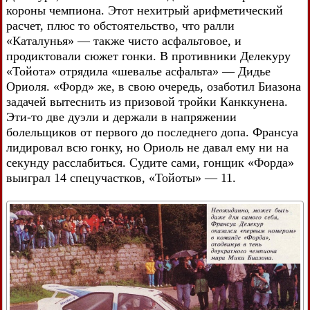
короны чемпиона. Этот нехитрый арифметический
расчет, плюс то обстоятельство, что ралли
«Каталунья» — также чисто асфальтовое, и
продиктовали сюжет гонки. В противники Делекуру
«Тойота» отрядила «шевалье асфальта» — Дидье
Ориоля. «Форд» же, в свою очередь, озаботил Биазона
задачей вытеснить из призовой тройки Канккунена.
Эти-то две дуэли и держали в напряжении
болельщиков от первого до последнего допа. Франсуа
лидировал всю гонку, но Ориоль не давал ему ни на
секунду расслабиться. Судите сами, гонщик «Форда»
выиграл 14 спецучастков, «Тойоты» — 11.