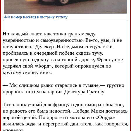
4-й номер несётся навстречу успеху
Но каждый знает, как тонка грань между
уверенностью и самоуверенностью. Ее-то, увы, и не
почувствовал Делекур. На седьмом спецучастке,
пробиваясь к очередной победе сквозь тучу,
присевшую отдохнуть на горной дороге, Франсуа не
удержал свой «Форд», который опрокинулся по
крутому склону вниз.
— Мы слишком рьяно старались в тумане,— грустно
проронил потом напарник Делекура Граталу.
Тот злополучный для француза доп выиграл Биа-зон,
но радость его была недолгой. Победа Мики досталась
дорогой ценой. По дороге из мотора его «Форда»
вылилась вода, и перегретый двигатель, как говорится,
«повело».