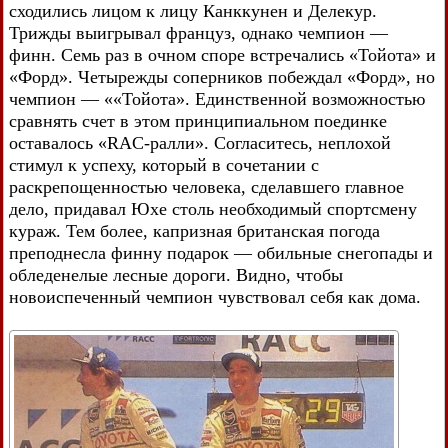
сходились лицом к лицу Канккунен и Делекур.
Трижды выигрывал француз, однако чемпион —
финн. Семь раз в очном споре встречались «Тойота» и
«Форд». Четырежды соперников побеждал «Форд», но
чемпион — ««Тойота». Единственной возможностью
сравнять счет в этом принципиальном поединке
оставалось «RAC-ралли». Согласитесь, неплохой
стимул к успеху, который в сочетании с
раскрепощенностью человека, сделавшего главное
дело, придавал Юхе столь необходимый спортсмену
кураж. Тем более, капризная британская погода
преподнесла финну подарок — обильные снегопады и
обледенелые лесные дороги. Видно, чтобы
новоиспеченный чемпион чувствовал себя как дома.