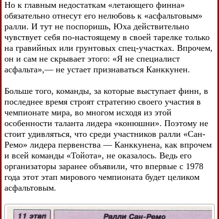
Но к главным недостаткам «летающего финна»
обязательно отнесут его нелюбовь к «асфальтовым»
ралли. И тут не поспоришь, Юха действительно
чувствует себя по-настоящему в своей тарелке только
на гравийных или грунтовых спец-участках. Впрочем,
он и сам не скрывает этого: «Я не специалист
асфальта»,— не устает признаваться Канккунен.
Больше того, команды, за которые выступает финн, в
последнее время строят стратегию своего участия в
чемпионате мира, во многом исходя из этой
особенности таланта лидера «конюшни». Поэтому не
стоит удивляться, что среди участников ралли «Сан-
Ремо» лидера первенства — Канккунена, как впрочем
и всей команды «Тойота», не оказалось. Ведь его
организаторы заранее объявили, что впервые с 1978
года этот этап мирового чемпионата будет целиком
асфальтовым.