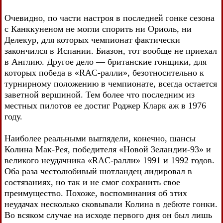
Очевидно, по части настроя в последней гонке сезона
с Канккуненом не могли спорить ни Ориоль, ни
Делекур, для которых чемпионат фактически
закончился в Испании. Биазон, тот вообще не приехал
в Англию. Другое дело — британские гонщики, для
которых победа в «RAC-ралли», безотносительно к
турнирному положению в чемпионате, всегда остается
заветной вершиной. Тем более что последним из
местных пилотов ее достиг Роджер Кларк аж в 1976
году.
Наиболее реальными выглядели, конечно, шансы
Колина Мак-Рея, победителя «Новой 3еландии-93» и
великого неудачника «RAC-ралли» 1991 и 1992 годов.
Оба раза честолюбивый шотландец лидировал в
состязаниях, но так и не смог сохранить свое
преимущество. Похоже, воспоминания об этих
неудачах несколько сковывали Колина в дебюте гонки.
Во всяком случае на исходе первого дня он был лишь