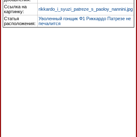
Ссылка на
rikkardo_i_syuzi_patreze_s_paoloy_nannini.jpg
картинку:
Статья
Уволенный гонщик Ф1 Риккардо Патрезе не
расположения:
печалится