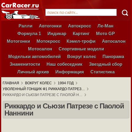
Ралли
Автогонки
Автокросс
Ле-Ман
Формула 1
Индикар
Картинг
Мото GP
Мотогонки
Мотокросс
Кэмел-трофи
Автосалон
Мотосалон
Спортивные модели
Модельки автомобилей
Вокруг колес
Панорама
Знаменитости
Наш собеседник
Звездный сбор
Личный архив
Информация
Статистика
ГЛАВНАЯ
ВОКРУГ КОЛЕС
1994 ГОД
УВОЛЕННЫЙ ГОНЩИК Ф1 РИККАРДО ПАТРЕЗ…
РИККАРДО И СЬЮЗИ ПАТРЕЗЕ С ПАОЛОЙ Н…
Риккардо и Сьюзи Патрезе с Паолой
Наннини