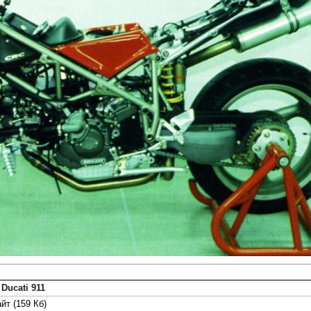
Ducati 911
йт (159 Кб)