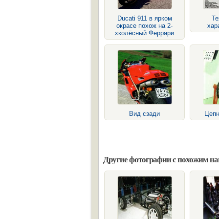
Ducati 911 в ярком
Те
окрасе похож на 2-
хар
хколёсный Феррари
Вид сзади
Цепн
Другие фотографии с похожим н