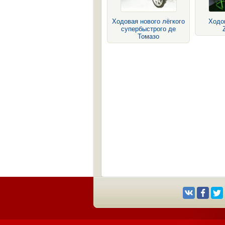
Ходовая нового лёгкого
Ходо
супербыстрого де
Томазо