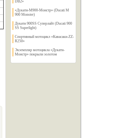
DВ2»
«Дукати-М900-Монстр» (Ducati M
900 Monster)
Дукати 900SS Суперлайт (Ducati 900
SS Superlight)
Спортивный мотоцикл «Кавасаки-ZZ-
R250»
Экземпляр мотоцикла «Дукати-
Монстр» покрыли золотом