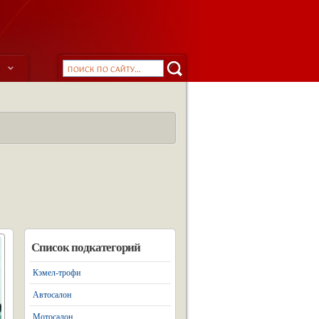
ы
Список подкатегорий
Кэмел-трофи
Автосалон
Мотосалон