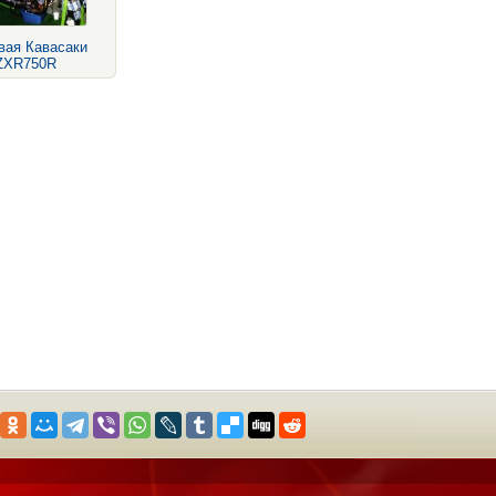
вая Кавасаки
ZXR750R