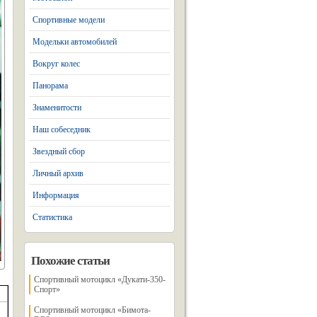
Спортивные модели
Модельки автомобилей
Вокруг колес
Панорама
Знаменитости
Наш собеседник
Звездный сбор
Личный архив
Информация
Статистика
Похожие статьи
Спортивный мотоцикл «Дукати-350-
Спорт»
Спортивный мотоцикл «Бимота-