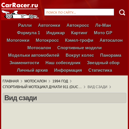
Ралли
Автогонки
Автокросс
Ле-Ман
Формула 1
Индикар
Картинг
Мото GP
Мотогонки
Мотокросс
Кэмел-трофи
Автосалон
Мотосалон
Спортивные модели
Модельки автомобилей
Вокруг колес
Панорама
Знаменитости
Наш собеседник
Звездный сбор
Личный архив
Информация
Статистика
ГЛАВНАЯ
МОТОСАЛОН
1994 ГОД
СПОРТИВНЫЙ МОТОЦИКЛ ДУКАТИ 911 (DUC…
ВИД СЗАДИ
Вид сзади