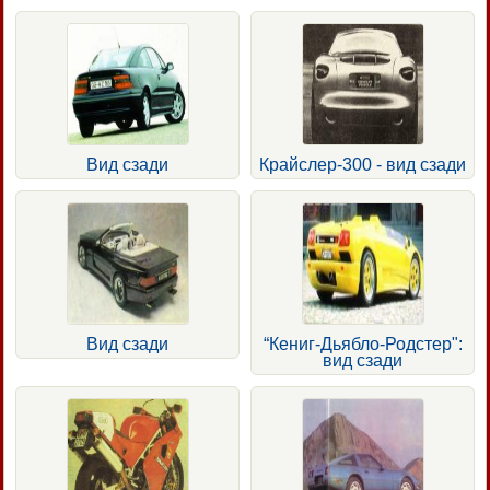
Вид сзади
Крайслер-300 - вид сзади
Вид сзади
“Кениг-Дьябло-Родстер":
вид сзади