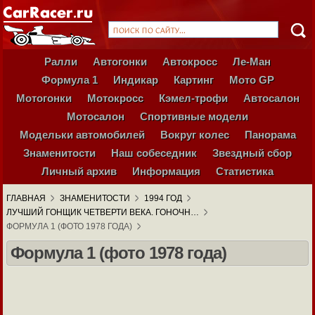
Ралли
Автогонки
Автокросс
Ле-Ман
Формула 1
Индикар
Картинг
Мото GP
Мотогонки
Мотокросс
Кэмел-трофи
Автосалон
Мотосалон
Спортивные модели
Модельки автомобилей
Вокруг колес
Панорама
Знаменитости
Наш собеседник
Звездный сбор
Личный архив
Информация
Статистика
ГЛАВНАЯ
ЗНАМЕНИТОСТИ
1994 ГОД
ЛУЧШИЙ ГОНЩИК ЧЕТВЕРТИ ВЕКА. ГОНОЧН…
ФОРМУЛА 1 (ФОТО 1978 ГОДА)
Формула 1 (фото 1978 года)