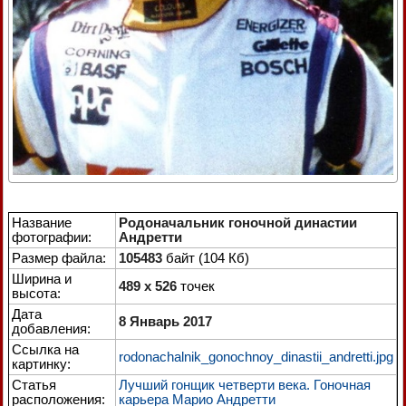
Название
Родоначальник гоночной династии
фотографии:
Андретти
Размер файла:
105483
байт (104 Кб)
Ширина и
489 x 526
точек
высота:
Дата
8 Январь 2017
добавления:
Ссылка на
rodonachalnik_gonochnoy_dinastii_andretti.jpg
картинку:
Статья
Лучший гонщик четверти века. Гоночная
расположения:
карьера Марио Андретти