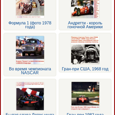
Формула 1 (фото 1978
Андретти - король
года)
гоночной Америки
Во время чемпионата
Гран-при США, 1968 год
NASCAR
Былая слава Лотос ушла
Гран-при 1982 года