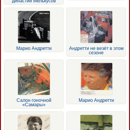
династии Мелькусов
Марио Андретти
Андретти не везёт в этом
сезоне
Салон гоночной
Марио Андретти
«Самары»