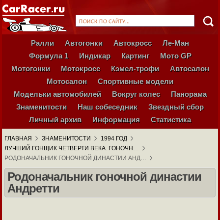
Ралли
Автогонки
Автокросс
Ле-Ман
Формула 1
Индикар
Картинг
Мото GP
Мотогонки
Мотокросс
Кэмел-трофи
Автосалон
Мотосалон
Спортивные модели
Модельки автомобилей
Вокруг колес
Панорама
Знаменитости
Наш собеседник
Звездный сбор
Личный архив
Информация
Статистика
ГЛАВНАЯ
ЗНАМЕНИТОСТИ
1994 ГОД
ЛУЧШИЙ ГОНЩИК ЧЕТВЕРТИ ВЕКА. ГОНОЧН…
РОДОНАЧАЛЬНИК ГОНОЧНОЙ ДИНАСТИИ АНД…
Родоначальник гоночной династии
Андретти