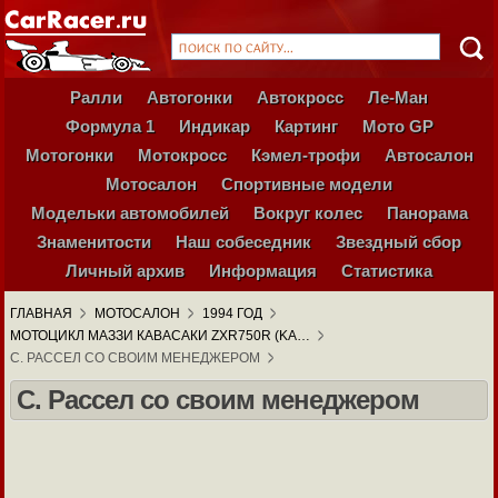
Ралли
Автогонки
Автокросс
Ле-Ман
Формула 1
Индикар
Картинг
Мото GP
Мотогонки
Мотокросс
Кэмел-трофи
Автосалон
Мотосалон
Спортивные модели
Модельки автомобилей
Вокруг колес
Панорама
Знаменитости
Наш собеседник
Звездный сбор
Личный архив
Информация
Статистика
ГЛАВНАЯ
МОТОСАЛОН
1994 ГОД
МОТОЦИКЛ МАЗЗИ КАВАСАКИ ZXR750R (KA…
С. РАССЕЛ СО СВОИМ МЕНЕДЖЕРОМ
С. Рассел со своим менеджером