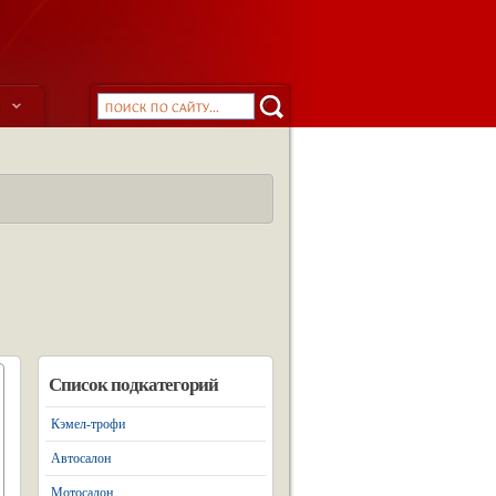
ы
Список подкатегорий
Кэмел-трофи
Автосалон
Мотосалон