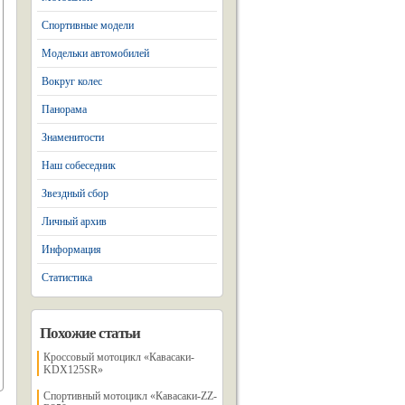
Спортивные модели
Модельки автомобилей
Вокруг колес
Панорама
Знаменитости
Наш собеседник
Звездный сбор
Личный архив
Информация
Статистика
Похожие статьи
Кроссовый мотоцикл «Кавасаки-
KDX125SR»
Спортивный мотоцикл «Кавасаки-ZZ-