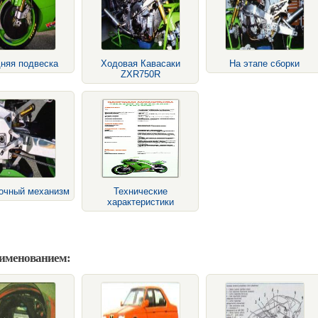
няя подвеска
Ходовая Кавасаки
На этапе сборки
ZXR750R
очный механизм
Технические
характеристики
аименованием: