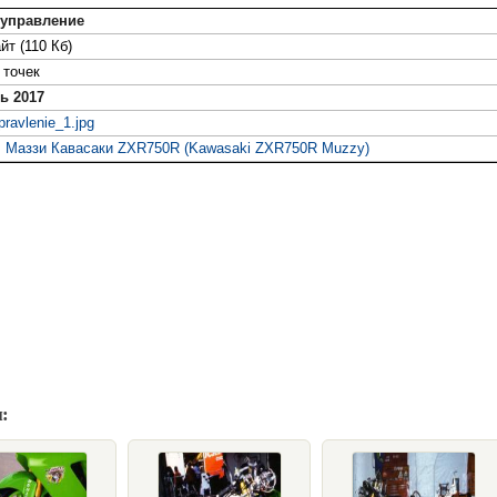
 управление
йт (110 Кб)
точек
ь 2017
pravlenie_1.jpg
 Маззи Кавасаки ZXR750R (Kawasaki ZXR750R Muzzy)
: