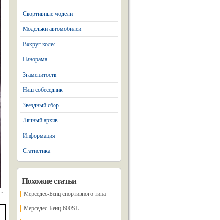
Спортивные модели
Модельки автомобилей
Вокруг колес
Панорама
Знаменитости
Наш собеседник
Звездный сбор
Личный архив
Информация
Статистика
Похожие статьи
Мерседес-Бенц спортивного типа
Мерседес-Бенц-600SL