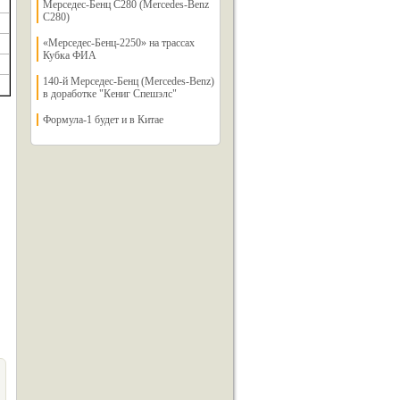
Мерседес-Бенц С280 (Mercedes-Benz
C280)
«Мерседес-Бенц-2250» на трассах
Кубка ФИА
140-й Мерседес-Бенц (Mercedes-Benz)
в доработке "Кениг Спешэлс"
Формула-1 будет и в Китае