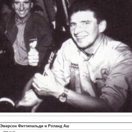
 Эмерсон Фиттипальди и Роланд Аш