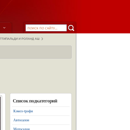
ы
ТТИПАЛЬДИ И РОЛАНД АШ
Список подкатегорий
Кэмел-трофи
Автосалон
Мотосалон