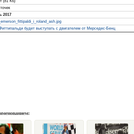
т (81 Кб)
точек
ь 2017
emerson_fittipaldi_i_roland_ash.jpg
Фиттипальди будет выступать с двигателем от Мерседес-Бенц
аименованием: