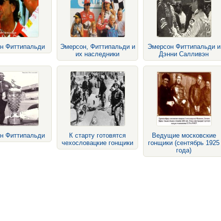
н Фиттипальди
Эмерсон, Фиттипальди и
Эмерсон Фиттипальди и
их наследники
Дэнни Салливэн
н Фиттипальди
К старту готовятся
Ведущие московские
чехословацкие гонщики
гонщики (сентябрь 1925
года)