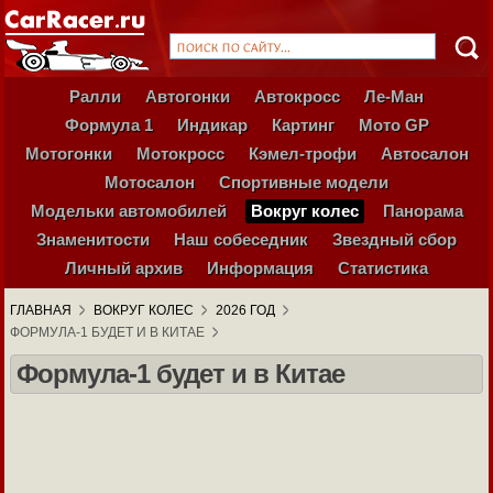
Ралли
Автогонки
Автокросс
Ле-Ман
Формула 1
Индикар
Картинг
Мото GP
Мотогонки
Мотокросс
Кэмел-трофи
Автосалон
Мотосалон
Спортивные модели
Модельки автомобилей
Вокруг колес
Панорама
Знаменитости
Наш собеседник
Звездный сбор
Личный архив
Информация
Статистика
ГЛАВНАЯ
ВОКРУГ КОЛЕС
2026 ГОД
ФОРМУЛА-1 БУДЕТ И В КИТАЕ
Формула-1 будет и в Китае