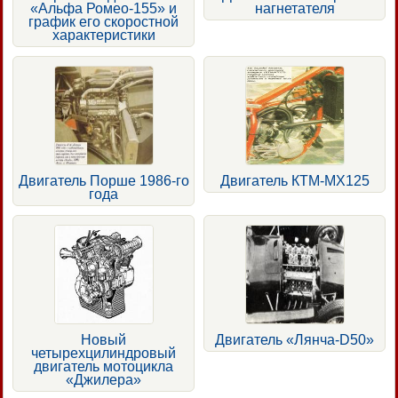
«Альфа Ромео-155» и
нагнетателя
график его скоростной
характеристики
Двигатель Порше 1986-го
Двигатель КТМ-МХ125
года
Новый
Двигатель «Лянча-D50»
четырехцилиндровый
двигатель мотоцикла
«Джилера»