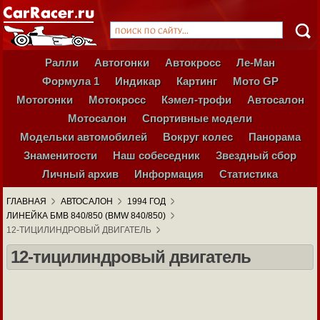
Ралли
Автогонки
Автокросс
Ле-Ман
Формула 1
Индикар
Картинг
Мото GP
Мотогонки
Мотокросс
Кэмел-трофи
Автосалон
Мотосалон
Спортивные модели
Модельки автомобилей
Вокруг колес
Панорама
Знаменитости
Наш собеседник
Звездный сбор
Личный архив
Информация
Статистика
ГЛАВНАЯ
АВТОСАЛОН
1994 ГОД
ЛИНЕЙКА БМВ 840/850 (BMW 840/850)
12-ТИЦИЛИНДРОВЫЙ ДВИГАТЕЛЬ
12-тицилиндровый двигатель