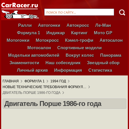
Ралли
Автогонки
Автокросс
Ле-Ман
Формула 1
Индикар
Картинг
Мото GP
Мотогонки
Мотокросс
Кэмел-трофи
Автосалон
Мотосалон
Спортивные модели
Модельки автомобилей
Вокруг колес
Панорама
Знаменитости
Наш собеседник
Звездный сбор
Личный архив
Информация
Статистика
ГЛАВНАЯ
ФОРМУЛА 1
1994 ГОД
НОВЫЕ ТЕХНИЧЕСКИЕ ТРЕБОВАНИЯ ФОРМУЛ…
ДВИГАТЕЛЬ ПОРШЕ 1986-ГО ГОДА
Двигатель Порше 1986-го года