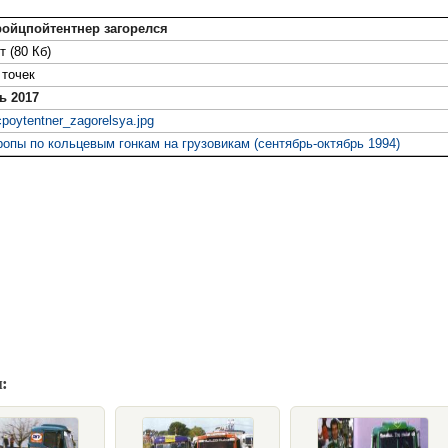
ойцпойтентнер загорелся
т (80 Кб)
точек
ь 2017
ycpoytentner_zagorelsya.jpg
ропы по кольцевым гонкам на грузовикам (сентябрь-октябрь 1994)
: