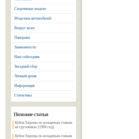
Спортивные модели
Модельки автомобилей
Вокруг колес
Панорама
Знаменитости
Наш собеседник
Звездный сбор
Личный архив
Информация
Статистика
Похожие статьи
Кубок Европы по кольцевым гонкам
на грузовиках (1994 год)
Кубок Европы по кольцевым гонкам