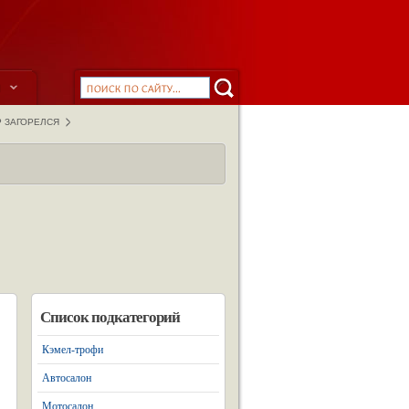
ы
 ЗАГОРЕЛСЯ
Список подкатегорий
Кэмел-трофи
Автосалон
Мотосалон