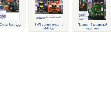
Слим Боргудд
ЗИЛ соперничает с
Пэриш - 4-хкратный
МАНом
чемпион