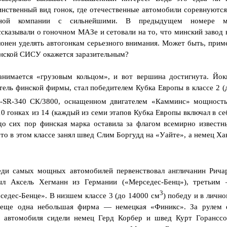
инственный вид гонок, где отечественные автомобили соревнуются
ной компании с сильнейшими. В предыдущем номере 
ссказывали о гоночном МАЗе и сетовали на то, что минский завод 
лонен уделять автогонкам серьезного внимания. Может быть, прим
нской СИСУ окажется заразительным?
занимается «грузовым кольцом», и вот вершина достигнута. Йок
тель финской фирмы, стал победителем Кубка Европы в классе 2 (
-SR-340 СК/3800, оснащенном двигателем «Камминс» мощност
 10 гонках из 14 (каждый из семи этапов Кубка Европы включал в се
 до сих пор финская марка оставила за флагом всемирно известн
о в этом классе занял швед Слим Боргудд на «Уайте», а немец Ха
еди самых мощных автомобилей первенствовал англичанин Рича
ыл Аксель Хегманн из Германии («Мерседес-Бенц»), третьим
3
седес-Бенце». В низшем классе 3 (до 14000 см
) победу и в лично
 еще одна небольшая фирма — немецкая «Финикс». За рулем 
 автомобиля сидели немец Герд Корбер и швед Курт Горанссо