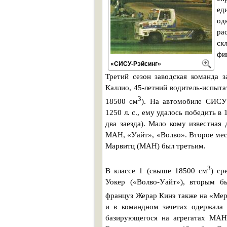
ед
од
ра
ск
фи
«СИСУ-Рэйсинг»
Третий сезон заводская команда 
Каллио, 45-летний водитель-испыта
3
18500 см
). На автомобиле СИСУ
1250 л. с., ему удалось победить в
два заезда). Мало кому известная
МАН, «Уайт», «Волво». Второе мест
Марвитц (МАН) был третьим.
3
В классе 1 (свыше 18500 см
) ср
Уокер («Волво-Уайт»), вторым б
француз Жерар Кинэ также на «Мер
и в командном зачетах одержала
базирующегося на агрегатах МАН