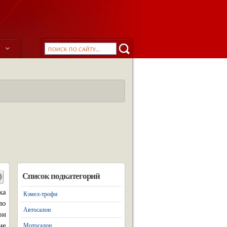
ы
Список подкатегорий
ка
Кэмел-трофи
по
Автосалон
он
не
Мотосалон