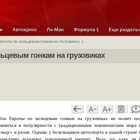
и
Автокросс
Ле-Ман
Формула 1
Еще раздел
ЕВРОПЫ ПО КОЛЬЦЕВЫМ ГОНКАМ НА ГРУЗОВИКАХ
ьцевым гонкам на грузовиках
0
бок Европы по кольцевым гонкам на грузовиках не может по
авниться в популярности с традиционными чемпионатами мира 
ольцу» и ралли. Однако у болельщиков автоспорта в нашей стране 
раведливо вызывает повышенный интерес. Ведь это едва ли 