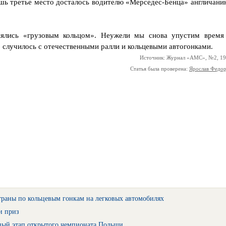
шь третье место досталось водителю «Мерседес-Бенца» англичани
нялись «грузовым кольцом». Неужели мы снова упустим время
, случилось с отечественными ралли и кольцевыми автогонками.
Источник: Журнал «АМС», №2, 1
Статья была проверена:
Ярослав Федо
траны по кольцевым гонкам на легковых автомобилях
и приз
ный этап открытого чемпионата Польши