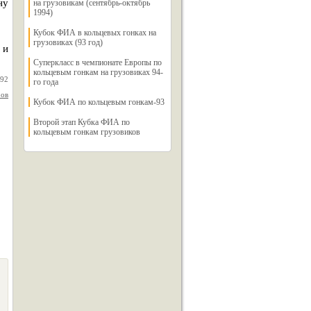
ну
на грузовикам (сентябрь-октябрь
1994)
Кубок ФИА в кольцевых гонках на
грузовиках (93 год)
 и
Суперкласс в чемпионате Европы по
кольцевым гонкам на грузовиках 94-
992
го года
ров
Кубок ФИА по кольцевым гонкам-93
Второй этап Кубка ФИА по
кольцевым гонкам грузовиков