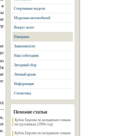
 в
Спортивные модели
мы
Модельки автомобилей
не
ер
Вокруг колес
Панорама
ке
Знаменитости
до
Наш собеседник
ью
Звездный сбор
бя
ые
Личный архив
нс
Информация
Статистика
рд
 —
Похожие статьи
м,
Кубок Европы по кольцевым гонкам
ее
на грузовиках (1994 год)
н.
Кубок Европы по кольцевым гонкам