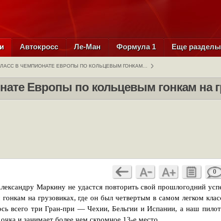
и
Автокросс
Ле-Ман
Формула 1
Еще раздел
ЛАСС В ЧЕМПИОНАТЕ ЕВРОПЫ ПО КОЛЬЦЕВЫМ ГОНКАМ…
нате Европы по кольцевым гонкам на гр
0
Александру Маркину не удастся повторить свой прошлогодний усп
гонкам на грузовиках, где он был четвертым в самом легком клас
ось всего три Гран-при — Чехии, Бельгии и Испании, а наш пилот
очка и занимает более чем скромное 13-е место.