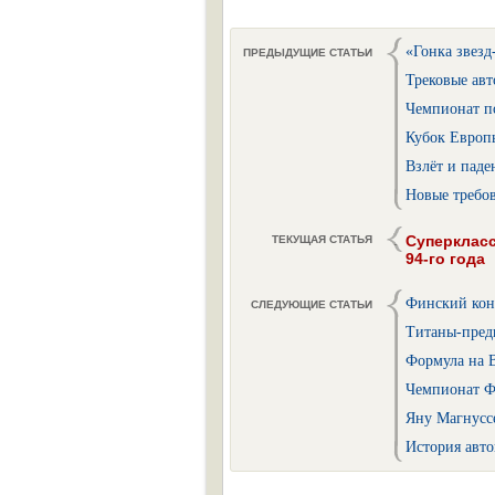
«Гонка звезд
ПРЕДЫДУЩИЕ СТАТЬИ
Трековые авт
Чемпионат по
Кубок Европы
Взлёт и паде
Новые требо
Суперкласс
ТЕКУЩАЯ СТАТЬЯ
94-го года
Финский кон
СЛЕДУЮЩИЕ СТАТЬИ
Титаны-пред
Формула на В
Чемпионат Фо
Яну Магнусс
История авто