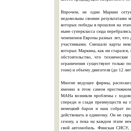
Впрочем, не один Маркин сетуе
недовольны своими результатами м
которых победы в прошлом на этапа
ныне суперкласса сюда перебрались
чемпионов Европы разных лет, что 
участниками. Смешало карты нек
которых Маркина, как ни старался, 
обстоятельство, что технические 
ограничения существуют только п
тонн) и объему двигателя (до 12 лит
Многие ведущее фирмы, располаг
именно в этом самом престижном 
МАНа возникли проблемы с ходово
спереди и сзади преимуществ на 
немецкий барон и наш собрат по
действовать в одиночку. Он не ск
сезону, а пока на каждом этапе н
свой автомобиль. Финская СИСУ, 