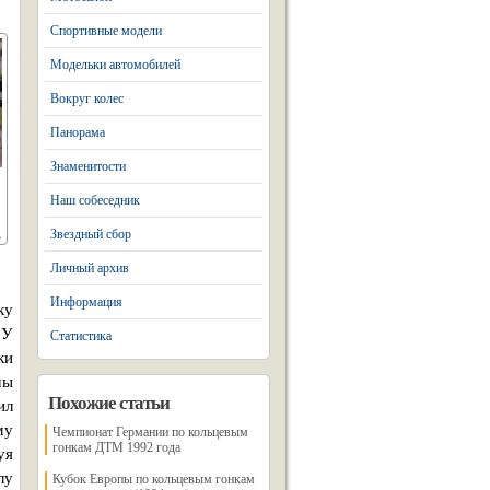
Спортивные модели
Модельки автомобилей
Вокруг колес
Панорама
Знаменитости
Наш собеседник
Звездный сбор
Личный архив
Информация
ку
 У
Статистика
ки
мы
Похожие статьи
ил
му
Чемпионат Германии по кольцевым
гонкам ДТМ 1992 года
уя
лу
Кубок Европы по кольцевым гонкам