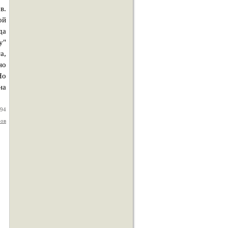
в.
ой
да
у"
а,
но
Но
на
994
ров