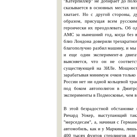
"Катерпиллер" не добирает до пол
сказывается в основных местах во
хватает. Но с другой стороны, 
образом, присущая всем русским
героически их преодолевать. Об о
АМС за нынешний год, когда без в
близ Лондона доверили трехкратно
благополучно разбил машину, и м
и еще один эксперимент-в двига
выясняется, что он не соответс
существующей на ЗИЛе. Мощности
зарабатывая минимум очков только
России нет ни одной кольцевой тра
под боком автополигон в Дмитро
эксперименты в Подмосковье, чем в
В этой безрадостной обстановке
Ричард Уокер, выступающий так
"мерседесам", а, начиная с Герман
автомобиль, как и у Маркина, лишь
400 тысяч фунтов стерлингов для 