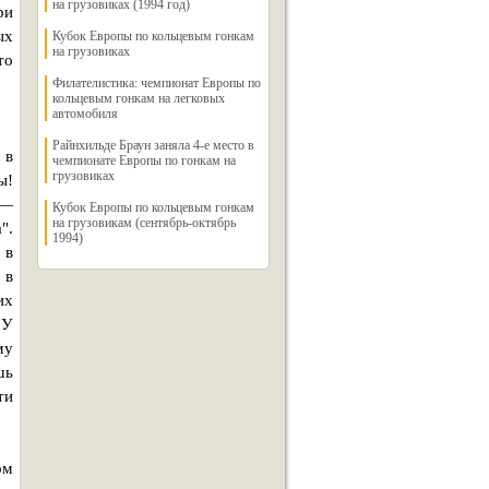
на грузовиках (1994 год)
ри
ых
Кубок Европы по кольцевым гонкам
на грузовиках
то
Филателистика: чемпионат Европы по
кольцевым гонкам на легковых
автомобиля
Райнхильде Браун заняла 4-е место в
 в
чемпионате Европы по гонкам на
грузовиках
ы!
 —
Кубок Европы по кольцевым гонкам
на грузовикам (сентябрь-октябрь
".
1994)
 в
 в
их
 У
му
шь
ти
ом