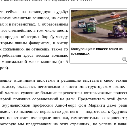
т сейчас на незавидную судьбу:
ногие именитые гонщики, на счету
х и в первенствах. С образованием
 все сильнейшие, в том числе шесть
до предела обострило борьбу между
оторым явным фаворитам, к числу
к сожалению, не отнесешь, также то
Конкуренция в классе гонок на
грузовиках
требования здесь весьма вольные:
о минимальной массе машины (от 5
ров).
ающие отличными пилотами и решившие выставить свою техни
классе, оказались неготовыми в чисто конструкторском плане.
й частью: сулившие большие перспективы пятирычажные подвес
первой половине соревнований не дали. Представитель этой фир
 журналистской профессии Ханс-Георг фон Марвитц даже реш
рывает, что нынешнее первенство для него — подготовка к будуще
емец испытывает очередные новинки, самостоятельно совершенств
которую мы представляем на этих страницах, не успела к нача