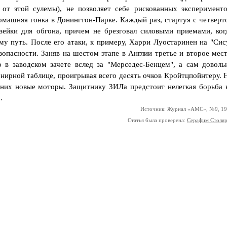
от этой сулемы), не позволяет себе рискованных эксперименто
омашняя гонка в Донингтон-Парке. Каждый раз, стартуя с четверт
зейки для обгона, причем не брезговал силовыми приемами, ког
у путь. После его атаки, к примеру, Харри Луостаринен на "Сис
зопасности. Заняв на шестом этапе в Англии третье и второе мест
 в заводском зачете вслед за "Мерседес-Бенцем", а сам доволь
нирной таблице, проигрывая всего десять очков Кройтцпойнтеру. 
у них новые моторы. Защитнику ЗИЛа предстоит нелегкая борьба 
.
Источник: Журнал «АМС», №9, 1
Статья была проверена:
Серафим Столя