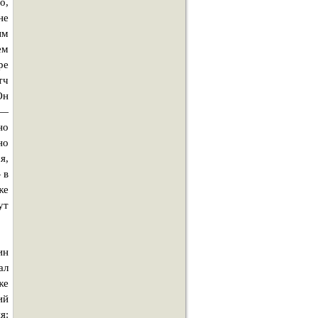
о,
не
ым
ем
ре
тч
Он
 —
но
но
я,
 в
же
ут
ин
ал
же
ий
я: