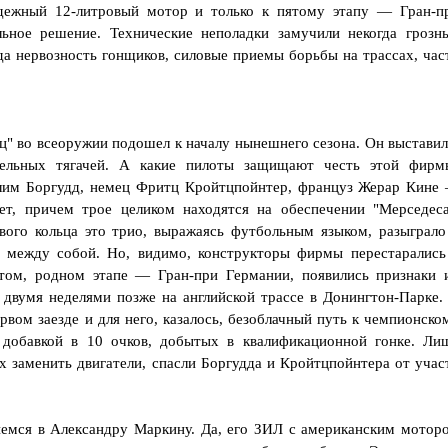
дежный 12-литровый мотор и только к пятому этапу — Гран-п
ьное решение. Технические неполадки замучили некогда грозн
юда нервозность гонщиков, силовые приемы борьбы на трассах, час
" во всеоружии подошел к началу нынешнего сезона. Он выставил
дельных тягачей. А какие пилоты защищают честь этой фирм
лим Боргудд, немец Фритц Кройтцпойнтер, француз Жерар Кине
т, причем трое целиком находятся на обеспечении "Мерседеса
вого кольца это трио, выражаясь футбольным языком, разыграло
а между собой. Но, видимо, конструкторы фирмы перестарались
том, родном этапе — Гран-при Германии, появились признаки 
ь двумя неделями позже на английской трассе в Донингтон-Парке.
вом заезде и для него, казалось, безоблачный путь к чемпионско
 добавкой в 10 очков, добытых в квалификационной гонке. Ли
х заменить двигатели, спасли Боргудда и Кройтцпойнтера от учас
немся в Александру Маркину. Да, его ЗИЛ с американским мотор