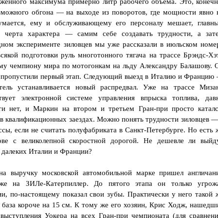
оженного максимума примерно литр рабочего объема. Это, конечн
зможного обгона — на выходе из поворотов, где мощности явно 
думается, ему и обслуживающему его персоналу мешает, главн
 черта характера — самим себе создавать трудности, а зат
дном эксперименте зиловцев мы уже рассказали в июльском номе
сякой подготовки руль многотонного тягача на трассе Брэндс-Хэ
му чемпиону мира по мотогонкам на льду Александру Балашову. 
ы пропустили первый этап. Следующий выезд в Италию и Францию
тель устанавливается новый распредвал. Уже на трассе Миза
твует электронной системе управления впрыска топлива, дав
 нет, и Маркин на втором и третьем Гран-при просто каталс
 в квалификационных заездах. Можно понять трудности зиловцев —
ссы, если не считать полуфабриката в Санкт-Петербурге. Но есть 
ве с великолепной скоростной дорогой. Не дешевле ли выйд
 далеких Италии и Франции?
 на выручку московской автомобильной марке пришел англичан
же на ЗИЛе-Катерпиллер. До пятого этапа он только угрож
ии, по-настоящему показал свои зубы. Практически у него такой 
 база короче на 15 см. К тому же его хозяин, Крис Ходж, нашедш
выступления Уокера на всех Гран-при чемпионата (для сравнени