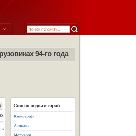
ы
узовиках 94-го года
Список подкатегорий
ех
Кэмел-трофи
се
Автосалон
 в
Мотосалон