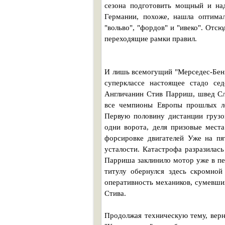
сезона подготовить мощный и на
Германии, похоже, нашла оптимал
"вольво", "фордов" и "ивеко". Отс
переходящие рамки правил.
И лишь всемогущий "Мерседес-Бенц
суперклассе настоящее стадо се
Англичанин Стив Парриш, швед С
все чемпионы Европы прошлых ле
Первую половину дистанции грузо
одни ворота, деля призовые мест
форсировке двигателей Уже на пя
усталости. Катастрофа разразилас
Парриша заклинило мотор уже в пер
титулу обернулся здесь скромной
оперативность механиков, сумевши
Стива.
Продолжая техническую тему, вер