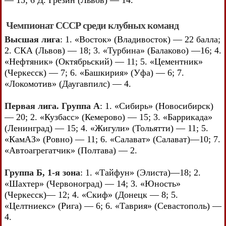
— 15; 6 Д. Грезин (Львов) — 14.
Чемпионат СССР среди клубных команд
Высшая лига
: 1. «Восток» (Владивосток) — 22 балла;
2. СКА (Львов) — 18; 3. «Турбина» (Балаково) —16; 4.
«Нефтяник» (Октябрьский) — 11; 5. «Цементник»
(Черкесск) — 7; 6. «Башкирия» (Уфа) — 6; 7.
«Локомотив» (Даугавпилс) — 4.
Первая лига. Группа А
: 1. «Сибирь» (Новосибирск)
— 20; 2. «Кузбасс» (Кемерово) — 15; 3. «Баррикада»
(Ленинград) — 15; 4. «Жигули» (Тольятти) — 11; 5.
«КамАЗ» (Ровно) — 11; 6. «Салават» (Салават)—10; 7.
«Автоагрегатчик» (Полтава) — 2.
Группа Б, 1-я зона
: 1. «Тайфун» (Элиста)—18; 2.
«Шахтер» (Червоноград) — 14; 3. «Юность»
(Черкесск)— 12; 4. «Скиф» (Донецк — 8; 5.
«Целтниекс» (Рига) — 6; 6. «Таврия» (Севастополь) —
4.