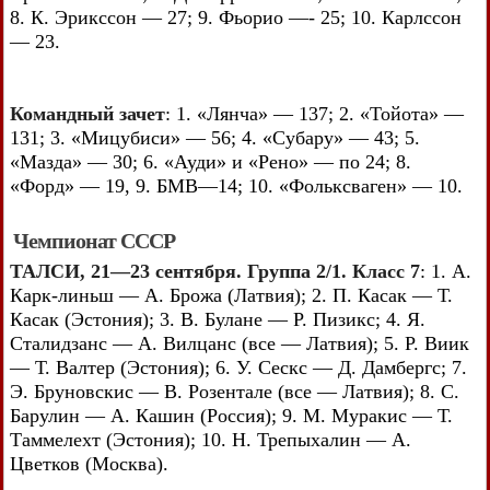
8. К. Эрикссон — 27; 9. Фьорио —- 25; 10. Карлссон
— 23.
Командный зачет
: 1. «Лянча» — 137; 2. «Тойота» —
131; 3. «Мицубиси» — 56; 4. «Субару» — 43; 5.
«Мазда» — 30; 6. «Ауди» и «Рено» — по 24; 8.
«Форд» — 19, 9. БМВ—14; 10. «Фольксваген» — 10.
Чемпионат СССР
ТАЛСИ, 21—23 сентября. Группа 2/1. Класс 7
: 1. А.
Карк-линьш — А. Брожа (Латвия); 2. П. Касак — Т.
Касак (Эстония); 3. В. Булане — Р. Пизикс; 4. Я.
Сталидзанс — A. Вилцанс (все — Латвия); 5. Р. Виик
— Т. Валтер (Эстония); 6. У. Сескс — Д. Дамбергс; 7.
Э. Бруновскис — B. Розентале (все — Латвия); 8. С.
Барулин — А. Кашин (Россия); 9. М. Муракис — Т.
Таммелехт (Эстония); 10. Н. Трепыхалин — А.
Цветков (Москва).