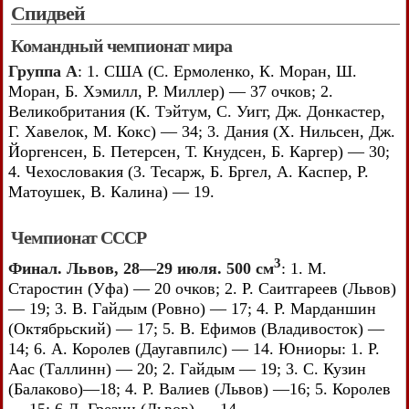
Спидвей
Командный чемпионат мира
Группа А
: 1. США (С. Ермоленко, К. Моран, Ш.
Моран, Б. Хэмилл, Р. Миллер) — 37 очков; 2.
Великобритания (К. Тэйтум, С. Уигг, Дж. Донкастер,
Г. Хавелок, М. Кокс) — 34; 3. Дания (X. Нильсен, Дж.
Йоргенсен, Б. Петерсен, Т. Кнудсен, Б. Каргер) — 30;
4. Чехословакия (3. Тесарж, Б. Бргел, А. Каспер, Р.
Матоушек, В. Калина) — 19.
Чемпионат СССР
3
Финал. Львов, 28—29 июля. 500 см
: 1. М.
Старостин (Уфа) — 20 очков; 2. Р. Саитгареев (Львов)
— 19; 3. В. Гайдым (Ровно) — 17; 4. Р. Марданшин
(Октябрьский) — 17; 5. В. Ефимов (Владивосток) —
14; 6. А. Королев (Даугавпилс) — 14. Юниоры: 1. Р.
Аас (Таллинн) — 20; 2. Гайдым — 19; 3. С. Кузин
(Балаково)—18; 4. Р. Валиев (Львов) —16; 5. Королев