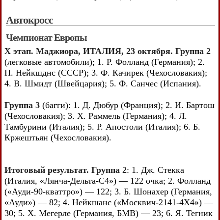
Автокросс
Чемпионат Европы
X этап. Маджиора, ИТАЛИЯ, 23 октября. Группа 2
(легковые автомобили); 1. Р. Фолланд (Германия); 2.
П. Нейкшднс (СССР); 3. Ф. Качирек (Чехословакия);
4. В. Шмидт (Швейцария); 5. Ф. Санчес (Испания).
Группа 3
(багги): 1. Д. Дюбур (Франция); 2. И. Бартош
(Чехословакия); 3. X. Раммель (Германия); 4. Л.
Тамбурини (Италия); 5. Р. Апостоли (Италия); 6. Б.
Кржештьян (Чехословакия).
Итоговый результат. Группа 2
: 1. Дж. Стекка
(Италия, «Лянча-Дельта-С4») — 122 очка; 2. Фолланд
(«Ауди-90-кваттро») — 122; 3. Б. Шонахер (Германия,
«Ауди») — 82; 4. Нейкшанс («Москвич-2141-4X4») —
30; 5. X. Мегерле (Германия, БМВ) — 23; 6. Я. Тегник