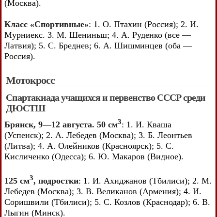
(Москва).
Класс «Спортивные»
: 1. О. Птахин (Россия); 2. И.
Мурниекс. 3. М. Шениньш; 4. А. Руденко (все —
Латвия); 5. С. Бреднев; 6. А. Шишминцев (оба —
Россия).
Мотокросс
Спартакиада учащихся и первенство СССР среди
ДЮСТШ
3
Брянск, 9—12 августа. 50 см
: 1. И. Кваша
(Успенск); 2. А. Лебедев (Москва); 3. Б. Леонтьев
(Литва); 4. А. Олейников (Красноярск); 5. С.
Кисличенко (Одесса); 6. Ю. Макаров (Видное).
3
125 см
, подростки
: 1. И. Ахиджанов (Тбилиси); 2. М.
Лебедев (Москва); 3. В. Великанов (Армения); 4. И.
Соришвили (Тбилиси); 5. С. Козлов (Краснодар); 6. В.
Лыгин (Минск).