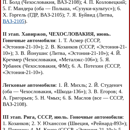
П. Болд (Чехословакия, ВАЗ-2108); 4. П. Козловецкий;
5. Г. Мандера (оба — Польша, «Сузуки-культус»); 6.
X. Горгель (ГДР, ВАЗ-2105); 7. Я. Буйвид (Литва,
ВАЗ-2105
).
II этап. Хавиржов, ЧЕХОСЛОВАКИЯ, июнь.
Гоночные автомобили
: 1. Т. Асмер (СССР,
«Эстония-21-10»); 2. В. Козанков (СССР, «Эстония-21-
10»); 3. В. Йонушис (Литва, «Эстония-21-10»); 4. Й.
Кречмер (Чехословакия, «Металэкс-106»); 5. Я.
Урбанек (Чехословакия, ФМ); 6. А. Потехин (СССР,
«Эстония-21-10»).
Легковые автомобили
: 1. Й. Михль; 2. Й. Студенич
(оба — Чехословакия, «Шкода-136»); 3. В. Егоров; 4.
А. Григорьев; 5. Н. Чмых; 6. Б. Маслов (все — СССР,
ВАЗ-2108).
III этап. Рига, СССР, июль. Гоночные автомобили
:
1. Козанков; 2. У. Юханссон (Швеция, «Рейнард-893»);
3. Потехин; 4. М. Конго (СССР, «Эстония-21-10»); 5.