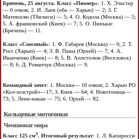
Бричень, 25 августа. Класс «Пионер»
: 1. X. Эльстер
— 0 очков; 2. И. Лаев (оба — Харью) — 2; 3. Г.
Матевосян (Тбилиси) — 5; 4. О. Кодола (Москва) — 5;
5. А. франковский (Киев) — 7; 5. О. Пинькас
(Бричень) — 11.
Класс «Союзный»
: 1. Ф. Габарев (Москва) — 0; 2. Т.
Росс (Харью) — 4; 3. В. Паша (Орхей) — 7; 4. А.
Иванченко (Киев) — 8; 5. В. Апостолюк (Веселовск)
— 8; 6. Д. Романчук (Москва) — 9.
Командный зачет
: 1. Москва— 10 очков; 2. Харью РО
«Кол-хозстрой»—17; 3. Киев — 64; 4. Новотооицк—
73; 5. Лени-накан — 75; 6. Орхей — 82.
Кольцевые мотогонки
Чемпионат мира
3
Класс 125 см
. Итоговый результат
: 1. Л. Капиросси