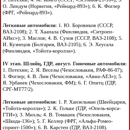
О. Линдум (Норвегия, «Рейнард-893»); 6. К. Фоглер
(ФРГ, «Рейнард-893»).
Легковые автомобили
: 1. Ю. Боровиков (СССР,
ВАЗ-2108); 2. Т. Хаапала (Финляндия, «Ситроен-
АИкс»); 3. Маслов; 4. В. Сухов (СССР, ВАЗ-2108); 5.
И. Кузнецов (Болгария, ВАЗ-2105); 6. Э. Хеусала
(Финляндия, «Тойота-королла»).
IV этап. Шляйц, ГДР, август. Гоночные автомобили
:
1. Потехин; 2. Я. Веселы (Чехословакия, РАФ-86-07);
3. Фоглер; 4. В. Лим (Чехословакия, «Авиа-АЕЗ»); 5.
Я. Урбанек (Чехословакия, ФМ); 6. Г. Опитц (ГДР,
СРГ-МТ77/2).
Легковые автомобили
: 1. Р. Ханзельман (Швейцария,
«Тойота-королла»); 2. К. Гольке (ГДР, «Опель-корса-
ГТИ»); 3. Михль; 4. В. Томашек (Чехословакия,
«Шкода-136»); 5. Г. Келлер (ФРГ, «Альфа-Ромео-
спринт-1500»); 6. В. Карстен (ГДР, ВАЗ-2108).