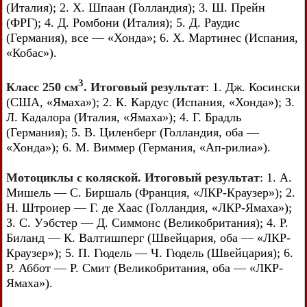
(Италия); 2. X. Шпаан (Голландия); 3. Ш. Прейн
(ФРГ); 4. Д. Ромбони (Италия); 5. Д. Раудис
(Германия), все — «Хонда»; 6. X. Мартинес (Испания,
«Кобас»).
3
Класс 250 см
. Итоговый результат
: 1. Дж. Косински
(США, «Ямаха»); 2. К. Кардус (Испания, «Хонда»); 3.
Л. Кадалора (Италия, «Ямаха»); 4. Г. Брадль
(Германия); 5. В. Циленберг (Голландия, оба —
«Хонда»); 6. М. Виммер (Германия, «Ап-рилиа»).
Мотоциклы с коляской. Итоговый результат
: 1. А.
Мишель — С. Биршаль (Франция, «ЛКР-Краузер»); 2.
Н. Штроиер — Г. де Хаас (Голландия, «ЛКР-Ямаха»);
3. С. Уэбстер — Д. Симмонс (Великобритания); 4. Р.
Биланд — К. Валтишперг (Швейцария, оба — «ЛКР-
Краузер»); 5. П. Гюдель — Ч. Гюдель (Швейцария); 6.
Р. Аббот — Р. Смит (Великобритания, оба — «ЛКР-
Ямаха»).