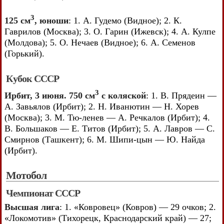
3
125 см
, юноши
: 1. А. Гудемо (Видное); 2. К.
Гаврилов (Москва); 3. О. Гарин (Ижевск); 4. А. Кулпе
(Молдова); 5. О. Нечаев (Видное); 6. А. Семенов
(Горький).
Кубок СССР
3
Ирбит, 3 июня. 750 см
с коляской
: 1. В. Прядеин —
А. Завьялов (Ирбит); 2. Н. Иванютин — Н. Хорев
(Москва); 3. М. Тю-ленев — А. Речкалов (Ирбит); 4.
В. Большаков — Е. Титов (Ирбит); 5. А. Лавров — С.
Смирнов (Ташкент); 6. М. Шипи-цын — Ю. Найда
(Ирбит).
Мотобол
Чемпионат СССР
Высшая лига
: 1. «Ковровец» (Ковров) — 29 очков; 2.
«Локомотив» (Тихорецк, Краснодарский край) — 27;