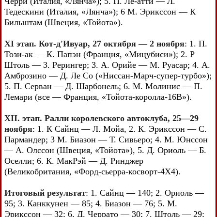
Черри (Италия, «Лянча»); 5. П. Ле-атти — Л.
Тедескини (Италия, «Лянча»); 6 М. Эрикссон — К
Бильштам (Швеция, «Тойота»).
XI этап. Кот-д'Ивуар, 27 октября — 2 ноября
: 1. П.
Този-ак — К. Папэн (Франция, «Мицубиси»); 2. Р
Штоль — 3. Рерингер; 3. А. Орийе — М. Руасар; 4. А.
Амброзино — Д. Ле Со («Ниссан-Марч-супер-турбо»);
5. П. Серван — Д. Шарбонель; 6. М. Молинис — П.
Лемари (все — Франция, «Тойота-королла-16В»).
XII. этап. Ралли королевского автоклуба, 25—29
ноября
: 1. К Сайнц — Л. Мойа, 2. К. Эрикссон — С.
Пармандер; 3 М. Биазон — Т. Сивьеро; 4. М. Юнссон
— А. Олссон (Швеция, «Тойота»), 5. Д. Ориоль — Б.
Оселли; 6. К. МакPэй — Д. Ринджер
(Великобритания, «Форд-сьерра-косворт-4Х4).
Итоговый результат
: 1. Сайнц — 140; 2. Ориоль —
95; 3. Канккунен — 85; 4. Биазон — 76; 5. М.
Эрикссон — 32; 6. Д. Черрато — 30; 7. Штоль — 29;