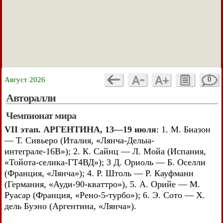
Август 2026
0
Авторалли
Чемпионат мира
VII этап. АРГЕНТИНА, 13—19 июля
: 1. М. Биазон
— Т. Сивьеро (Италия, «Лянча-Делыа-
интеграле-16В»); 2. К. Сайнц — Л. Мойа (Испания,
«Тойота-селика-ГТ4ВД»); 3 Д. Ориоль — Б. Оселли
(Франция, «Лянча»); 4. Р. Штоль — Р. Кауфманн
(Германия, «Ауди-90-кваттро»), 5. А. Орийе — М.
Руасар (Франция, «Рено-5-турбо»); 6. Э. Сото — X.
дель Буэно (Аргентина, «Лянча»).