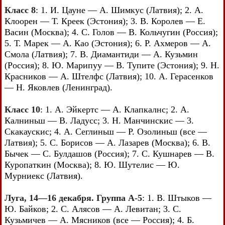
Класс 8
: 1. И. Цауне — А. Шимкус (Латвия); 2. А.
Клоорен — Т. Креек (Эстония); 3. В. Королев — Е.
Васин (Москва); 4. С. Голов — В. Кольчугин (Россия);
5. Т. Марек — A. Као (Эстония); 6. Р. Ахмеров — А.
Смола (Латвия); 7. В. Диамантиди — А. Кузьмин
(Россия); 8. Ю. Марипуу — B. Тупите (Эстония); 9. Н.
Красников — А. Штелфс (Латвия); 10. А. Герасенков
— Н. Яковлев (Ленинград).
Класс 10
: 1. А. Эйкертс — А. Клапкалнс; 2. А.
Калниньш — В. Ладусс; 3. Н. Манчинскис — 3.
Скакаускис; 4. А. Сеглиньш — Р. Озолиньш (все —
Латвия); 5. С. Борисов — А. Лазарев (Москва); 6. В.
Бычек — С. Булдашов (Россия); 7. С. Кушнарев — В.
Куропаткин (Москва); 8. Ю. Шутелис — Ю.
Мурниекс (Латвия).
Луга, 14—16 декабря. Группа А-5
: 1. В. Штыков —
Ю. Байков; 2. С. Алясов — А. Левитан; 3. С.
Кузьмичев — А. Мясников (все — Россия); 4. Б.