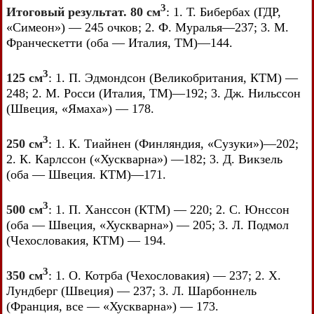
3
Итоговый результат. 80 см
: 1. Т. Бибербах (ГДР,
«Симеон») — 245 очков; 2. Ф. Муралья—237; 3. М.
Франческетти (оба — Италия, ТМ)—144.
3
125 см
: 1. П. Эдмондсон (Великобритания, КТМ) —
248; 2. М. Росси (Италия, ТМ)—192; 3. Дж. Нильссон
(Швеция, «Ямаха») — 178.
3
250 см
: 1. К. Тиайнен (Финляндия, «Сузуки»)—202;
2. К. Карлссон («Хускварна») —182; 3. Д. Викзель
(оба — Швеция. КТМ)—171.
3
500 см
: 1. П. Ханссон (КТМ) — 220; 2. С. Юнссон
(оба — Швеция, «Хускварна») — 205; 3. Л. Подмол
(Чехословакия, КТМ) — 194.
3
350 см
: 1. О. Котрба (Чехословакия) — 237; 2. X.
Лундберг (Швеция) — 237; 3. Л. Шарбоннель
(Франция, все — «Хускварна») — 173.