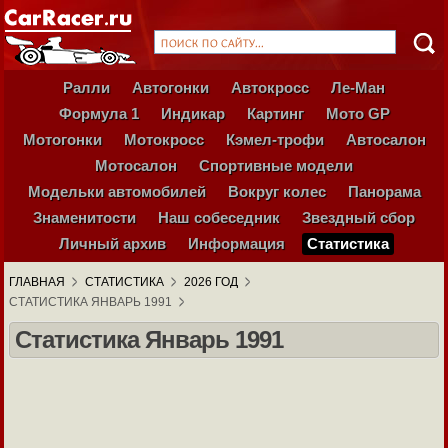
Ралли
Автогонки
Автокросс
Ле-Ман
Формула 1
Индикар
Картинг
Мото GP
Мотогонки
Мотокросс
Кэмел-трофи
Автосалон
Мотосалон
Спортивные модели
Модельки автомобилей
Вокруг колес
Панорама
Знаменитости
Наш собеседник
Звездный сбор
Личный архив
Информация
Статистика
ГЛАВНАЯ
СТАТИСТИКА
2026 ГОД
СТАТИСТИКА ЯНВАРЬ 1991
Статистика Январь 1991