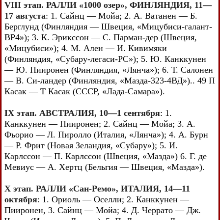
VIII этап. РАЛЛИ «1000 озер», ФИНЛЯНДИЯ, 11—
17 августа
: 1. Сайнц — Мойа; 2. А. Ватанен — Б.
Берглунд (Финляндия — Швеция, «Мицубиси-галант-
ВР4»); 3. К. Эрикссон — С. Парман-дер (Швеция,
«Мицубиси»); 4. М. Ален — И. Кивимяки
(Финляндия, «Субару-легаси-РС»); 5. Ю. Канккунен
— Ю. Пииронен (Финляндия, «Лянча»); 6. Т. Салонен
— В. Си-ландер (Финляндия, «Мазда-323-4ВД»).. 49 П
Касак — Т Касак (СССР, «Лада-Самара»).
IX этап. АВСТРАЛИЯ, 10—1 сентября
: 1.
Канккунен — Пииронен; 2. Сайнц — Мойа; 3. А.
Фьорио — Л. Пиролло (Италия, «Лянча»); 4. А. Бурн
— Р. Фрит (Новая Зеландия, «Субару»); 5. И.
Карлссон — П. Карлссон (Швеция, «Мазда») 6. Г. де
Мевиус — А. Хертц (Бельгия — Швеция, «Мазда»).
X этап. РАЛЛИ «Сан-Ремо», ИТАЛИЯ, 14—11
октября
: 1. Ориоль — Оселли; 2. Канккунен —
Пииронен, 3. Сайнц — Мойа; 4. Д. Черрато — Дж.