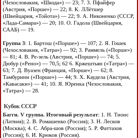
(Чехословакия, «Шкода») — 23; 7. 3. Пфайфер
(Австрия, «Порше») — 22; 8. К. ЛЛётшер
(Швейцария, «Тойота») — 22; 9. А. Никоненко (СССР,
«Лада-Самара») — 20; 10. О. Гадола (Швейцария,
СААБ) — 19.
Группа 3
: 1. Бартош («Порше») — 107; 2. Я. Гошек
(Чехословакия, «Татра») — 92; 3. Раммель («Порше»)
— 81; 4. В. Ре-зель (Австрия, «Порше») — 74; 5.
Дюбур («Рено») — 70,5; 62 6. Кржештьян («Татра») —
63; 7. Д. Вуазен (Франция, «Порше») — 62; 8.
Тамбурини («Порше») — 44; 9. X. Каудела (Австрия,
«Кавасаки») — 41; 10. Я. Юренка (Чехословакия,
«Татра») — 28.
Кубок СССР
Багги. V группа. Итоговый результат
: 1. Н. Тионс
(Латвия); 2. В. Ромашенко (Россия); 3. Н. Лесков
(Москва); 4. С. Абра-шов (Россия); 5. Р. Фаттахов
(Россия); 6. И. Крюков (Россия).