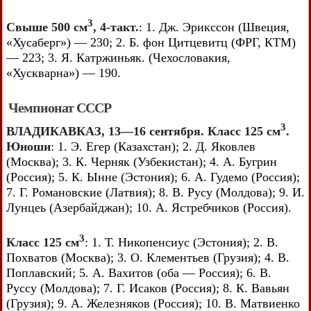
3
Свыше 500 см
, 4-такт.
: 1. Дж. Эрикссон (Швеция,
«Хусаберг») — 230; 2. Б. фон Цитцевитц (ФРГ, КТМ)
— 223; 3. Я. Катржиньяк. (Чехословакия,
«Хускварна») — 190.
Чемпионат СССР
3
ВЛАДИКАВКАЗ, 13—16 сентября. Класс 125 см
.
Юноши
: 1. Э. Егер (Казахстан); 2. Д. Яковлев
(Москва); 3. К. Черняк (Узбекистан); 4. А. Бугрин
(Россия); 5. К. Ынне (Эстония); 6. А. Гудемо (Россия);
7. Г. Романовские (Латвия); 8. В. Русу (Молдова); 9. И.
Лунцеь (Азербайджан); 10. А. Ястребчиков (Россия).
3
Класс 125 см
: 1. Т. Никопенсиус (Эстония); 2. В.
Похватов (Москва); 3. О. Клементьев (Грузия); 4. В.
Поплавский; 5. А. Вахитов (оба — Россия); 6. В.
Руссу (Молдова); 7. Г. Исаков (Россия); 8. К. Вавьян
(Грузия); 9. А. Железняков (Россия); 10. В. Матвиенко