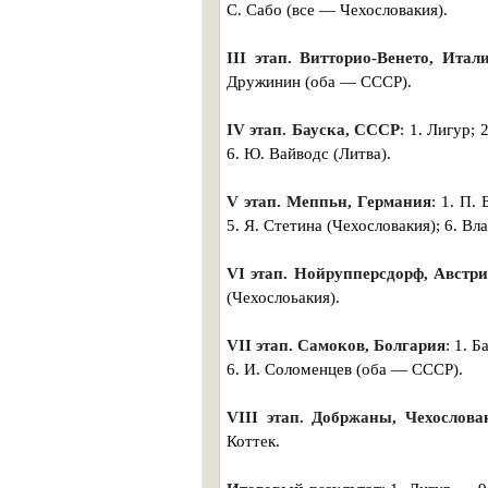
С. Сабо (все — Чехословакия).
III этап. Витторио-Венето, Итал
Дружинин (оба — СССР).
IV этап. Бауска, СССР
: 1. Лигур;
6. Ю. Вайводс (Литва).
V этап. Меппьн, Германия
: 1. П.
5. Я. Стетина (Чехословакия); 6. Вл
VI этап. Нойрупперсдорф, Австр
(Чехослоьакия).
VII этап. Самоков, Болгария
: 1. 
6. И. Соломенцев (оба — СССР).
VIII этап. Добржаны, Чехослова
Коттек.