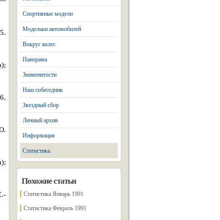
 —
Спортивные модели
Модельки автомобилей
5.
Вокруг колес
Панорама
);
Знаменитости
Наш собеседник
6.
Звездный сбор
Личный архив
Ю.
Информация
Статистика
);
Похожие статьи
.-
Статистика Январь 1991
Статистика Февраль 1991