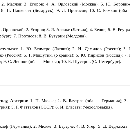
; 2. Маслов; 3. Егоров; 4. А. Орловский (Москва); 5. Ю. Боровик
; 8. П. Панкевич (Беларусь); 9. Л. Протасов; 10. С. Римкин (оба
1. Орловский; 2. Егоров; 3. Я. Алликс (Латвия); 4. Белов; 5. В. Реуцк
рбург); 7. Протасов; 8. В. Бузурин (Молдова).
езультат
: 1. Ю. Белмерс (Латвия); 2. Н. Демидов (Россия); 3. 
о (Россия); 5. Г. Мишутин. (Украина); 6. Ю. Идрисов (Россия); 7. 
; 9. С. Леонов (оба — Москва); 10. Б. Шустров (С.-Петербург).
гпау, Австрия
: 1. П. Мюкке; 2. В. Бауэрле (оба — Германия); 3. 
рия); 5. Р. Фаттахов (СССР); 6. И. Власаты (Чехословакия).
ольф (Германия); 2. Мюкке; 3. Бауэрле; 4. В. Угер; 5. Д. Веджвода; 