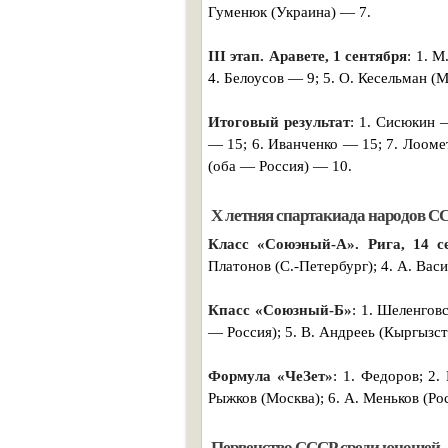
Гуменюк (Украина) — 7.
III этап. Аравете, 1 сентября
: 1. 
4. Белоусов — 9; 5. О. Кесельман (М
Итоговый результат
: 1. Сисюкин 
— 15; 6. Иванченко — 15; 7. Лоомет
(оба — Россия) — 10.
X летняя спартакиада народов С
Класс «Союэный-А». Рига, 14 с
Платонов (С.-Петербург); 4. А. Васи
Кпасс «Союзный-Б»
: 1. Шеленговс
— Россия); 5. В. Андрееь (Кыргызста
Формула «ЧеЗет»
: 1. Федоров; 2.
Рыжков (Москва); 6. А. Меньков (Рос
Первенство СССР среди юношей