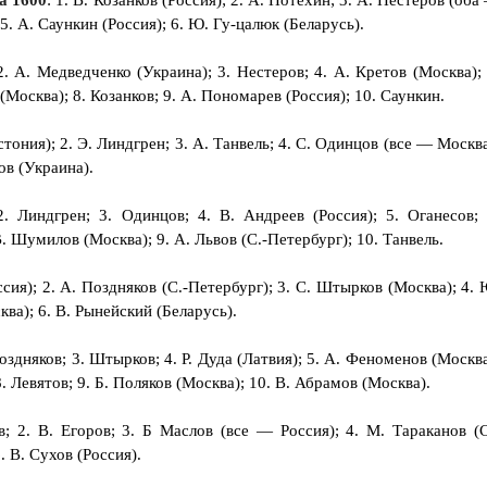
ла 1600
: 1. В. Козанков (Россия); 2. А. Потехин; 3. А. Нестеров (оба
5. А. Саункин (Россия); 6. Ю. Гу-цалюк (Беларусь).
2. А. Медведченко (Украина); 3. Нестеров; 4. А. Кретов (Москва); 
Москва); 8. Козанков; 9. А. Пономарев (Россия); 10. Саункин.
Эстония); 2. Э. Линдгрен; 3. А. Танвель; 4. С. Одинцов (все — Москва
ов (Украина).
2. Линдгрен; 3. Одинцов; 4. В. Андреев (Россия); 5. Оганесов; 
В. Шумилов (Москва); 9. А. Львов (С.-Петербург); 10. Танвель.
оссия); 2. А. Поздняков (С.-Петербург); 3. С. Штырков (Москва); 4. 
ква); 6. В. Рынейский (Беларусь).
 Поздняков; 3. Штырков; 4. Р. Дуда (Латвия); 5. А. Феноменов (Москва
8. Левятов; 9. Б. Поляков (Москва); 10. В. Абрамов (Москва).
в; 2. В. Егоров; 3. Б Маслов (все — Россия); 4. М. Тараканов (С
. В. Сухов (Россия).