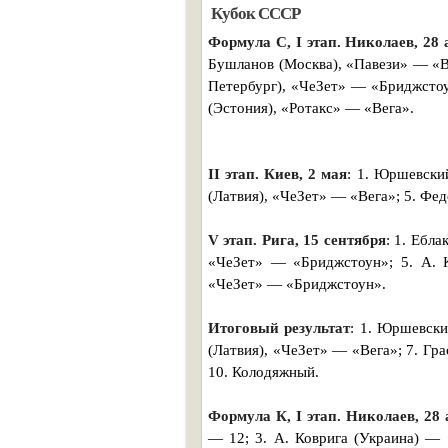
Кубок СССР
Формула С, I этап. Николаев, 28 
Бушланов (Москва), «Павези» — «Ве
Петербург), «ЧеЗет» — «Бриджстоу
(Эстония), «Ротакс» — «Вега».
II этап. Киев, 2 мая
: 1. Юршевский
(Латвия), «ЧеЗет» — «Вега»; 5. Фе
V этап. Рига, 15 сентября
: 1. Ебл
«ЧеЗет» — «Бриджстоун»; 5. А. 
«ЧеЗет» — «Бриджстоун».
Итоговый результат
: 1. Юршевски
(Латвия), «ЧеЗет» — «Вега»; 7. Гра
10. Колодяжный.
Формула К, I этап. Николаев, 28 
— 12; 3. А. Коврига (Украина) — 1