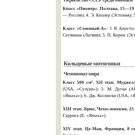
Кпасс «Пионер». Полтава, 15—19 
— Россия); 4. Э. Киллер (Эстония); 
Класс «Союзный-А»
: 1 В Апостол
Сеглиньш (Латвия); 5. П. Корюс (Эс
Кольцевые мотогонки
Чемпионат мира
Класс 500 см³. XII этап. Муджел
(USA, «Сузуки»); 3. М. Дуган (A
«Ямаха»); 6. Дж. Косински (USA, «
XIII этап. Брно, Чехословакия, 25
Гаррига (E, «Ямаха»).
XIV этап. Це-Ман, Франция, 8 с