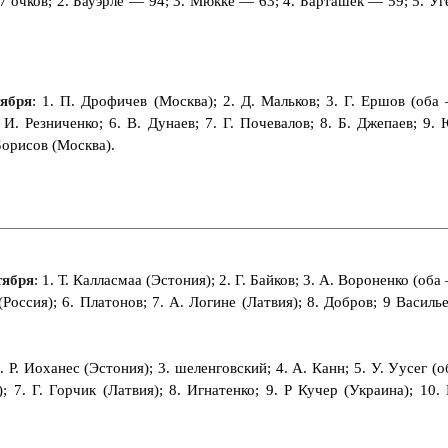
7 очков; 2. Бауэрле — 94; 3. Мюкке — 63; 4. Барташек — 59; 5. Уг
тября
: 1. П. Дрофичев (Москва); 2. Д. Мальков; 3. Г. Ершов (оба
 И. Резниченко; 6. В. Дунаев; 7. Г. Почевалов; 8. Б. Джепаев; 9. 
Борисов (Москва).
тября
: 1. Т. Калласмаа (Эстония); 2. Г. Байков; 3. А. Вороненко (оба
(Россия); 6. Платонов; 7. А. Логине (Латвия); 8. Добров; 9 Василье
2. Р. Иоханес (Эстония); 3. шеленговский; 4. А. Канн; 5. У. Уусег (о
 7. Г. Горчик (Латвия); 8. Игнатенко; 9. Р Кучер (Украина); 10. 