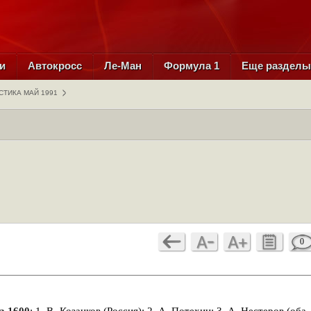
и
Автокросс
Ле-Ман
Формула 1
Еще раздел
СТИКА МАЙ 1991
0