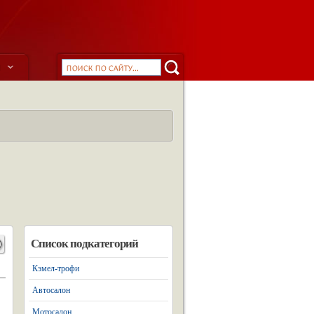
ы
Список подкатегорий
Кэмел-трофи
Автосалон
Мотосалон