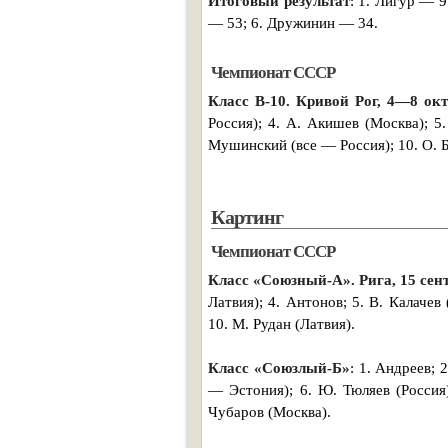
Итоговый результат
: 1. Лигур — 9
— 53; 6. Дружинин — 34.
Чемпионат СССР
Класс В-10. Кривой Рог, 4—8 ок
Россия); 4. А. Акишев (Москва); 5.
Мушинский (все — Россия); 10. О. 
Картинг
Чемпионат СССР
Класс «Союзный-А». Рига, 15 сен
Латвия); 4. Антонов; 5. В. Калачев 
10. М. Рудан (Латвия).
Класс «Союзлый-Б»
: 1. Андреев; 
— Эстония); 6. Ю. Тюляев (Россия);
Чубаров (Москва).