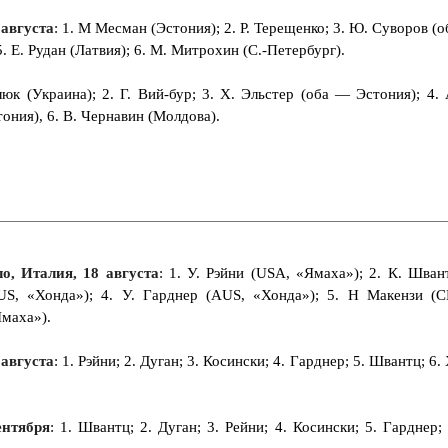
августа
: 1. М Месман (Эстония); 2. Р. Терещенко; 3. Ю. Суворов (о
5. Е. Рудан (Латвия); 6. М. Митрохин (С.-Петербург).
юк (Украина); 2. Г. Вий-бур; 3. X. Эльстер (оба — Эстония); 4. 
тония), 6. В. Чернавин (Молдова).
ло, Италия, 18 августа
: 1. У. Рэйни (USA, «Ямаха»); 2. К. Шван
US, «Хонда»); 4. У. Гарднер (AUS, «Хонда»); 5. Н Макензи (С
Ямаха»).
 августа
: 1. Рэйни; 2. Дуган; 3. Косински; 4. Гарднер; 5. Швантц; 6. 
ентября
: 1. Швантц; 2. Дуган; 3. Рейни; 4. Косински; 5. Гарднер; 