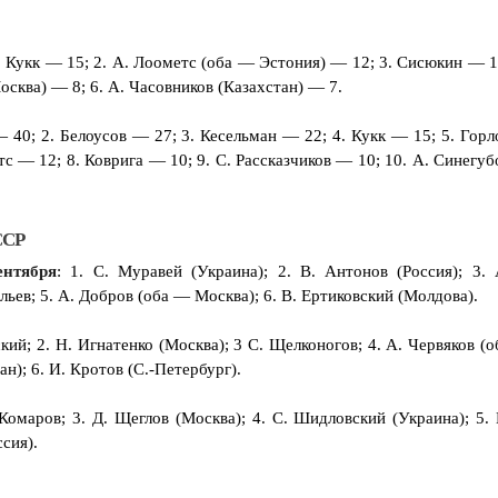
М. Кукк — 15; 2. А. Лоометс (оба — Эстония) — 12; 3. Сисюкин — 1
осква) — 8; 6. А. Часовников (Казахстан) — 7.
— 40; 2. Белоусов — 27; 3. Кесельман — 22; 4. Кукк — 15; 5. Горл
с — 12; 8. Коврига — 10; 9. С. Рассказчиков — 10; 10. А. Синегуб
ССР
ентября
: 1. С. Муравей (Украина); 2. В. Антонов (Россия); 3. 
льев; 5. А. Добров (оба — Москва); 6. В. Ертиковский (Молдова).
кий; 2. Н. Игнатенко (Москва); 3 С. Щелконогов; 4. А. Червяков (о
н); 6. И. Кротов (С.-Петербург).
 Комаров; 3. Д. Щеглов (Москва); 4. С. Шидловский (Украина); 5. 
сия).