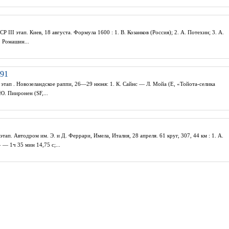
 III этап. Киев, 18 августа. Формула 1600 : 1. В. Козанков (Россия); 2. А. Потехин; 3. А.
. Ромашин...
991
этап . Новозеландское раппи, 26—29 нюня: 1. К. Сайнс — Л. Мойа (E, «Тойота-селика
. Пииронен (SF,...
1
тап. Автодром им. Э. и Д. Феррари, Имела, Италия, 28 апреля. 61 круг, 307, 44 км : 1. А.
— 1ч 35 мин 14,75 с;...