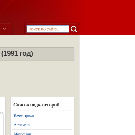
ы
1991 год)
Список подкатегорий
Кэмел-трофи
Автосалон
Мотосалон