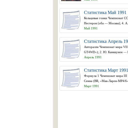
Статистика Май 1991
Кольцевые гонки Чемпионат СССР
Нестеров (оба — Москва); 4. А
Май 1991
Статистика Апрель 1
Авторалли Чемпионат мира VII 
GT4WD»); 2. Ю. Канккунен — Ю
Апрель 1991
Статистика Март 199
Формула 1 Чемпионат мира III э
Сенна (BR, «Мак-Ларен-МР4/6» 
Март 1991