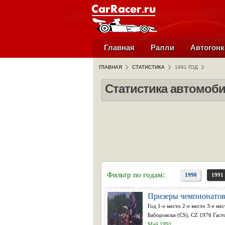
Главная
Ралли
Автогонк
ГЛАВНАЯ
СТАТИСТИКА
1991 ГОД
Статистика автомоби
Фильтр по годам:
1990
1991
Призеры чемпионатов
Год 1-е место 2-е место 3-е ме
Баборовски (CS), CZ 1976 Гасто
Май 1991