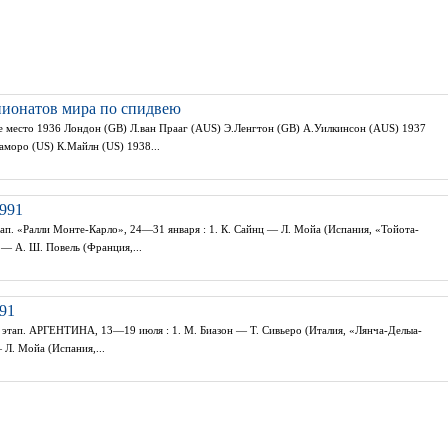
ионатов мира по спидвею
-е место 1936 Лондон (GB) Л.ван Прааг (AUS) Э.Ленгтон (GB) А.Уилкинсон (AUS) 1937
аморо (US) К.Майлн (US) 1938...
991
ап. «Ралли Монте-Карло», 24—31 января : 1. К. Сайнц — Л. Мойа (Испания, «Тойота-
 — А. Ш. Повель (Франция,...
91
 этап. АРГЕНТИНА, 13—19 июля : 1. М. Биазон — Т. Сивьеро (Италия, «Лянча-Делыа-
 Л. Мойа (Испания,...