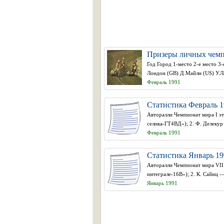
Призеры личных чемп
Год Город 1-место 2-е место 3
Лондон (GB) Д.Майлн (US) У.Л
Февраль 1991
Статистика Февраль 1
Авторалли Чемпионат мира I эт
селика-ГТ4ВД»); 2. Ф. Делекур
Февраль 1991
Статистика Январь 19
Авторалли Чемпионат мира VII
интеграле-16В»); 2. К. Сайнц —
Январь 1991