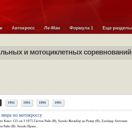
и
Автокросс
Ле-Ман
Формула 1
Еще раздел
льных и мотоциклетных соревнований (
1992
1993
1994
1995
 мира по мотокроссу
сто Класс 125 см 3 1975 Гастон Райе (В), Suzuki Жильбер де Рувер (В), Zundapp Антонин
н Райе (В). Suzuki Иржи...