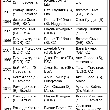
1962
Юханссон (S),
(S), Husqvarna
Lito
Lito
Рольф Тибблин
Стен Лундин (S),
Джефф Смит
1963
(S), Husqvarna
Lito
(GB), BSA
Джефф Смит
Рольф Тибблин
Стен Лундин (S),
1964
(GB), BSA
(S), Hagglund
Lito
Джефф Смит
Пауль Фридрихе
Рольф Тибблин
1965
(GB), BSA
(DDR), CZ
(S), CZ
Пауль Фридрихе
Рольф Тибблин
Джефф Смит
1966
(DDR), CZ
(S), CZ
(GB), BSA
Пауль Фридрихе
Джефф Смит
Дэйв Викерс
1967
(DDR), CZ
(GB), BSA
(GB), CZ
Пауль Фридрихе
Джон Бэнкс (GB),
Аке Юнссон (S),
1968
(DDR), CZ
BSA
Husqvarna
Бейт Аберг (S),
Джон Бэнкс (GB),
Пауль Фридрихе
1969
Husqvarna
BSA
(DDR), CZ
Бент Аберг (S),
Арне Кринг (S),
Аке Юнссон (S),
1970
Husqvarna
Husqvarna
Maico
Роже де Костер
Аке Юнссон (S),
Адольф Вейль
1971
(В), Suzuki
Maico
(D), Maico
Роже де Костер
Пауль Фридрихе
Хейкки Миккола
1972
(В), Suzuki
(DDR), CZ
(SF), Husqvarna
Йаак ван
Роже де Костер
Вилли Бауэр (О),
1973
Вельтховен (В),