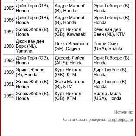
Дэйв Торп (GB),
Андре Малерб
Эрик Гебоерс (В),
1985
Honda
(В), Honda
Honda
Дэйв Торп (GB),
Андре Малерб
Эрик Гебоерс (В),
1986
Honda
(В), Honda
Honda
Жорж Жобе (В),
Курт Николл
Кеес ван дер
1987
Honda
(GB), Kawasaki
Веен (NL), КТМ
Джон ван ден
Пекка Вехконен
Родни Смит
1988
Берк (NL),
(SF), Cagiva
(USA), Suzuki
Yamaha
Дэйв Торп (GB),
Джефф Лийск
Эрик Гебоерс (В),
1989
Honda
(AUS), Honda
Honda
Эрик Гебоерс
Курт Николл
Дирк Гюгенс (В),
1990
(В), Honda
(GB), КТМ
Honda
Жорж Жобэ (В),
Жаки Мартенс
Дирк Гюгенс (В),
1991
Honda
(В), КТМ
Honda
Жорж Жобэ (В),
Курт Николл
Билли Лайлз
1992
Honda
(GB), КТМ
(USA), Honda
Источник:
Статья была проверена:
Егор Бородин