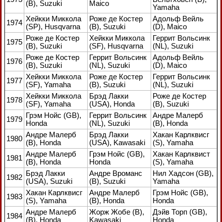
(В), Suzuki
Maico
Yamaha
Хейкки Миккола
Роже де Костер
Адольф Вейль
1974
(SP), Husqvarna
(В), Suzuki
(D), Maico
Роже де Костер
Хейкки Миккола
Геррит Вольсинк
1975
(В), Suzuki
(SF), Husqvarna
(NL), Suzuki
Роже де Костер
Геррит Вольсинк
Адольф Вейль
1976
(В), Suzuki
(NL), Suzuki
(D), Maico
Хейкки Миккола
Роже де Костер
Геррит Вольсинк
1977
(SF), Yamaha
(В), Suzuki
(NL), Suzuki
Хейкки Миккола
Брэд Лакки
Роже де Костер
1978
(SF), Yamaha
(USA), Honda
(В), Suzuki
Грэм Нойс (GB),
Геррит Вольсинк
Андре Малерб
1979
Honda
(NL), Suzuki
(В), Honda
Андре Малерб
Брэд Лакки
Хакан Карлквисг
1980
(В), Honda
(USA), Kawasaki
(S), Yamaha
Андре Малерб
Грэм Нойс (GB),
Хакан Карлквист
1981
(В), Honda
Honda
(S), Yamaha
Брэд Лакки
Андре Вроманс
Нил Хадсон (GB),
1982
(USA), Suzuki
(В), Suzuki
Yamaha
Хакан Карлквисг
Андре Малерб
Грэм Нойс (GB),
1983
(S), Yamaha
(В), Honda
Honda
Андре Малерб
Жорж Жобе (В),
Дэйв Торп (GB),
1984
(В), Honda
Kawasaki
Honda