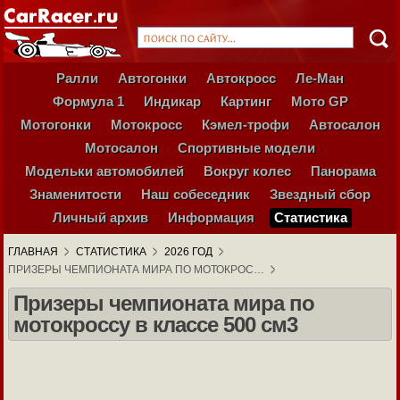
Ралли
Автогонки
Автокросс
Ле-Ман
Формула 1
Индикар
Картинг
Мото GP
Мотогонки
Мотокросс
Кэмел-трофи
Автосалон
Мотосалон
Спортивные модели
Модельки автомобилей
Вокруг колес
Панорама
Знаменитости
Наш собеседник
Звездный сбор
Личный архив
Информация
Статистика
ГЛАВНАЯ
СТАТИСТИКА
2026 ГОД
ПРИЗЕРЫ ЧЕМПИОНАТА МИРА ПО МОТОКРОС…
Призеры чемпионата мира по
мотокроссу в классе 500 см3