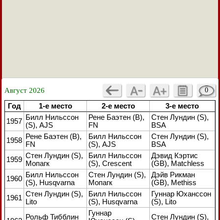
Август 2026
0
Год
1-е место
2-е место
3-е место
Билл Нильссон
Рене Баэтен (В),
Стен Лундин (S),
1957
(S), AJS
FN
BSA
Рене Баэтен (В),
Билл Нильссон
Стен Лундин (S),
1958
FN
(S), AJS
BSA
Стен Лундин (S),
Билл Нильссон
Дэвид Кэртис
1959
Мопагк
(S), Crescent
(GB), Matchless
Билл Нильссон
Стен Лундин (S),
Дэйв Рикман
1960
(S), Husqvarna
Мопагк
(GB), Methiss
Стен Лундин (S),
Билл Нильссон
Гуннар Юханссон
1961
Lito
(S), Husqvarna
(S), Lito
Гуннар
Рольф Тибблин
Стен Лундин (S),